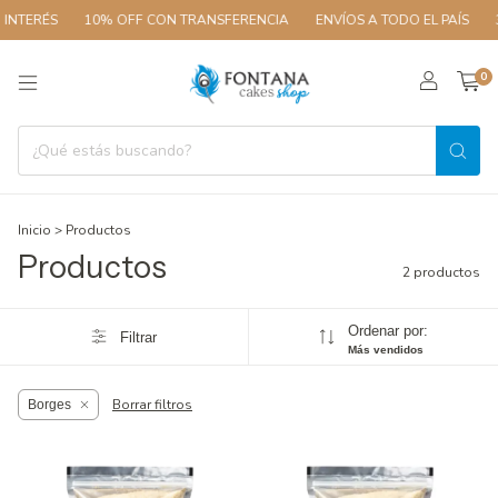
INTERÉS
10% OFF CON TRANSFERENCIA
ENVÍOS A TODO EL PAÍS
3
0
Inicio
>
Productos
Productos
2 productos
Ordenar por:
Filtrar
Más vendidos
Borrar filtros
Borges