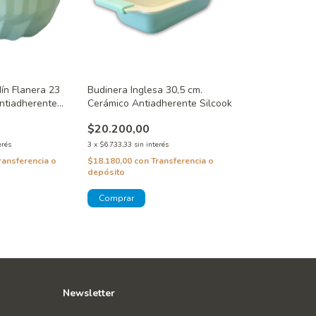
ín Flanera 23
Budinera Inglesa 30,5 cm.
ntiadherente
Cerámico Antiadherente Silcook
$20.200,00
erés
3
x
$6.733,33
sin interés
ransferencia o
$18.180,00
con
Transferencia o
depósito
Newsletter