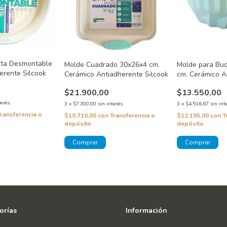
rta Desmontable
Molde Cuadrado 30x26x4 cm.
Molde para Bud
erente Silcook
Cerámico Antiadherente Silcook
cm. Cerámico A
Silcook
$21.900,00
$13.550,00
terés
3
x
$7.300,00
sin interés
3
x
$4.516,67
sin int
Transferencia o
$19.710,00
con
Transferencia o
$12.195,00
con
T
depósito
depósito
orías
Información