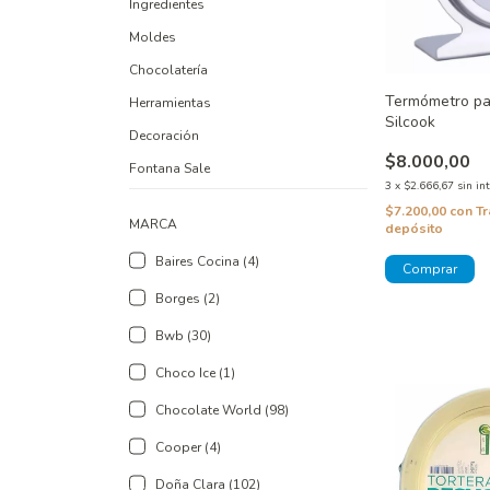
Ingredientes
Moldes
Chocolatería
Termómetro pa
Herramientas
Silcook
Decoración
$8.000,00
Fontana Sale
3
x
$2.666,67
sin in
$7.200,00
con
Tr
MARCA
depósito
Baires Cocina (4)
Borges (2)
Bwb (30)
Choco Ice (1)
Chocolate World (98)
Cooper (4)
Doña Clara (102)