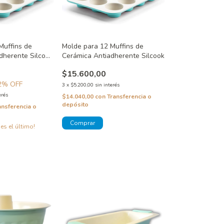
Muffins de
Molde para 12 Muffins de
dherente Silcook
Cerámica Antiadherente Silcook
$15.600,00
2
% OFF
3
x
$5.200,00
sin interés
erés
$14.040,00
con
Transferencia o
depósito
ansferencia o
 es el último!