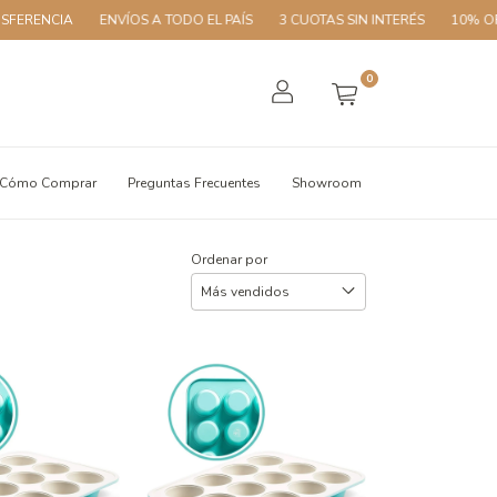
A
ENVÍOS A TODO EL PAÍS
3 CUOTAS SIN INTERÉS
10% OFF CON T
0
Cómo Comprar
Preguntas Frecuentes
Showroom
Ordenar por