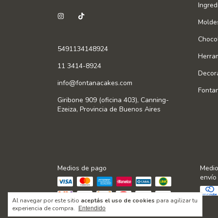
Ingred
Molde
Chocol
5491134148924
Herra
11 3414-8924
Decor
info@fontanacakes.com
Fonta
Giribone 909 (oficina 403), Canning-
Ezeiza, Provincia de Buenos Aires
Medios de pago
Medio
envío
Al navegar por este sitio
aceptás el uso de cookies
para agilizar tu
experiencia de compra.
Entendido