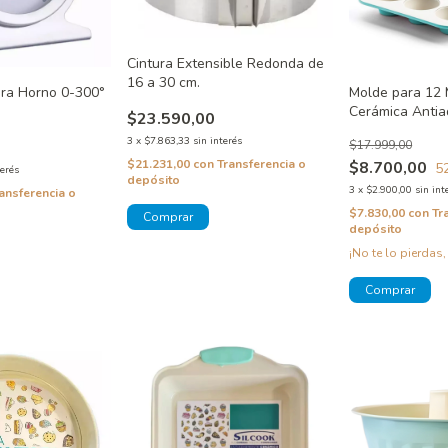
Cintura Extensible Redonda de
16 a 30 cm.
ra Horno 0-300°
Molde para 12 
Cerámica Antia
$23.590,00
Usado
3
x
$7.863,33
sin interés
$17.999,00
$21.231,00
con
Transferencia o
$8.700,00
5
terés
depósito
3
x
$2.900,00
sin int
ansferencia o
$7.830,00
con
Tr
depósito
¡No te lo pierdas,