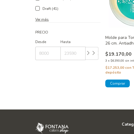
Draft (41)
Ver más
PRECIO
Molde para To
Desde
Hasta
26 cm. Antiadh
$19.170,00
3
x
$6.390,00
sin in
$17.253,00
con
depósito
Categ