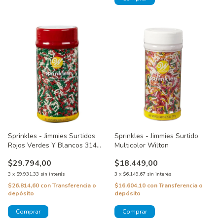
Sprinkles - Jimmies Surtidos
Sprinkles - Jimmies Surtido
Rojos Verdes Y Blancos 314
Multicolor Wilton
Grs Wilton
$29.794,00
$18.449,00
3
x
$9.931,33
sin interés
3
x
$6.149,67
sin interés
$26.814,60
con
Transferencia o
$16.604,10
con
Transferencia o
depósito
depósito