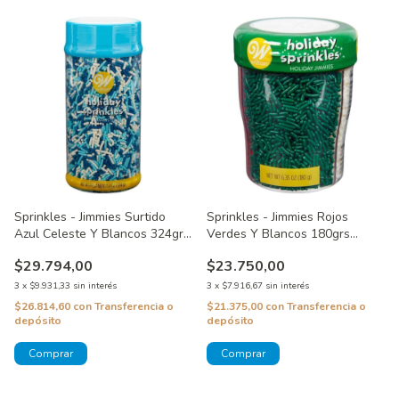
Sprinkles - Jimmies Surtido
Sprinkles - Jimmies Rojos
Azul Celeste Y Blancos 324grs
Verdes Y Blancos 180grs
Wilton
Wilton
$29.794,00
$23.750,00
3
x
$9.931,33
sin interés
3
x
$7.916,67
sin interés
$26.814,60
con
Transferencia o
$21.375,00
con
Transferencia o
depósito
depósito