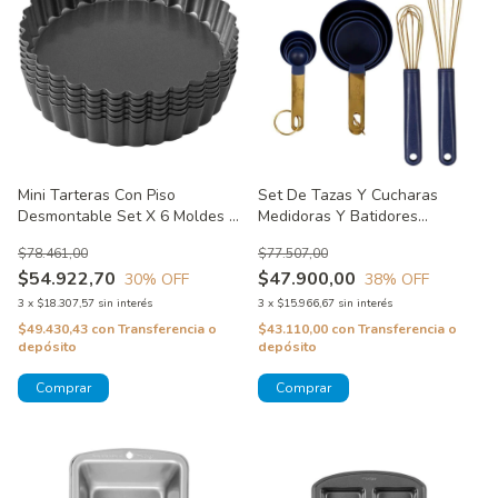
Mini Tarteras Con Piso
Set De Tazas Y Cucharas
Desmontable Set X 6 Moldes -
Medidoras Y Batidores
Perfect Results Wilton
Manuales Wilton
$78.461,00
$77.507,00
$54.922,70
$47.900,00
30
% OFF
38
% OFF
3
x
$18.307,57
sin interés
3
x
$15.966,67
sin interés
$49.430,43
con
Transferencia o
$43.110,00
con
Transferencia o
depósito
depósito