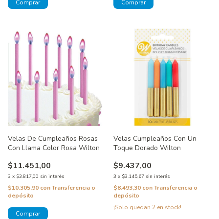
Velas De Cumpleaños Rosas
Velas Cumpleaños Con Un
Con Llama Color Rosa Wilton
Toque Dorado Wilton
$11.451,00
$9.437,00
3
x
$3.817,00
sin interés
3
x
$3.145,67
sin interés
$10.305,90
con
Transferencia o
$8.493,30
con
Transferencia o
depósito
depósito
¡Solo quedan
2
en stock!