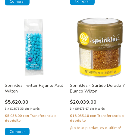
Sprinkles Twitter Pajarito Azul
Sprinkles - Surtido Dorado Y
Wilton
Blanco Wilton
$5.620,00
$20.039,00
3
x
$1.873,33
sin interés
3
x
$6.679,67
sin interés
$5.058,00
con
Transferencia o
$18.035,10
con
Transferencia o
depósito
depósito
¡No te lo pierdas, es el último!