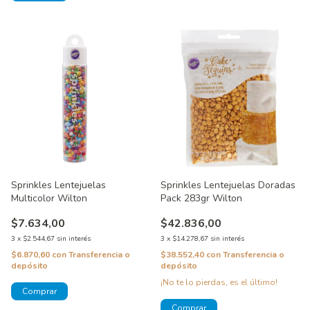
Sprinkles Lentejuelas
Sprinkles Lentejuelas Doradas
Multicolor Wilton
Pack 283gr Wilton
$7.634,00
$42.836,00
3
x
$2.544,67
sin interés
3
x
$14.278,67
sin interés
$6.870,60
con
Transferencia o
$38.552,40
con
Transferencia o
depósito
depósito
¡No te lo pierdas, es el último!