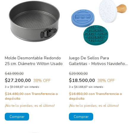
Molde Desmontable Redondo
Juego De Sellos Para
25 cm. Diámetro Wilton Usado
Galletitas - Motivos Navideños
Wilton Sin Packaging
$43.999,00
$29.900,00
$27.200,00
$18.500,00
38
% OFF
38
% OFF
3
x
$9.066,67
sin interés
3
x
$6.166,67
sin interés
$24.480,00
con
Transferencia o
$16.650,00
con
Transferencia o
depósito
depósito
¡No te lo pierdas, es el último!
¡No te lo pierdas, es el último!