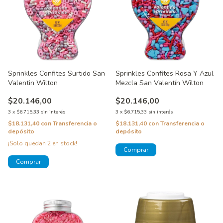
Sprinkles Confites Surtido San
Sprinkles Confites Rosa Y Azul
Valentin Wilton
Mezcla San Valentín Wilton
$20.146,00
$20.146,00
3
x
$6.715,33
sin interés
3
x
$6.715,33
sin interés
$18.131,40
con
Transferencia o
$18.131,40
con
Transferencia o
depósito
depósito
¡Solo quedan
2
en stock!