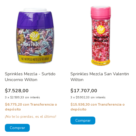
Sprinkles Mezcla - Surtido
Sprinkles Mezcla San Valentin
Unicornio Wilton
Wilton
$7.528,00
$17.707,00
3
x
$2.509,33
sin interés
3
x
$5.902,33
sin interés
$6.775,20
con
Transferencia o
$15.936,30
con
Transferencia o
depósito
depósito
¡No te lo pierdas, es el último!