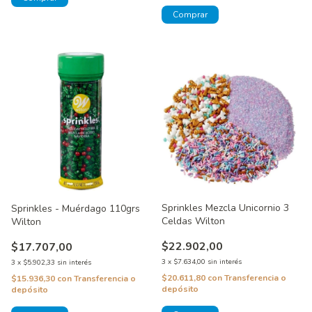
Sprinkles Mezcla Unicornio 3
Sprinkles - Muérdago 110grs
Celdas Wilton
Wilton
$22.902,00
$17.707,00
3
x
$7.634,00
sin interés
3
x
$5.902,33
sin interés
$20.611,80
con
Transferencia o
$15.936,30
con
Transferencia o
depósito
depósito