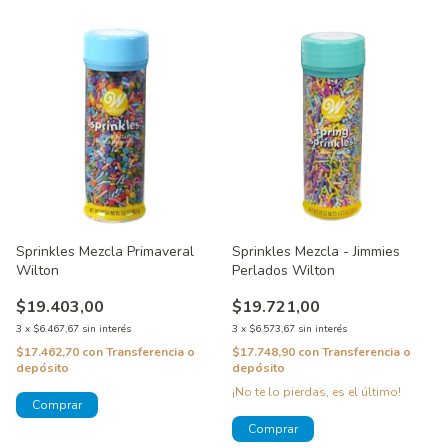
Sprinkles Mezcla Primaveral
Sprinkles Mezcla - Jimmies
Wilton
Perlados Wilton
$19.403,00
$19.721,00
3
x
$6.467,67
sin interés
3
x
$6.573,67
sin interés
$17.462,70
con
Transferencia o
$17.748,90
con
Transferencia o
depósito
depósito
¡No te lo pierdas, es el último!