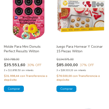
Molde Para Mini Donuts
Juego Para Hornear Y Cocinar
Perfect Results Wilton
15 Piezas Wilton
$50.788,00
$134.975,00
$35.551,60
$85.000,00
30
% OFF
37
% OFF
3
x
$11.850,53
sin interés
3
x
$28.333,33
sin interés
$31.996,44
con
Transferencia o
$76.500,00
con
Transferencia o
depósito
depósito