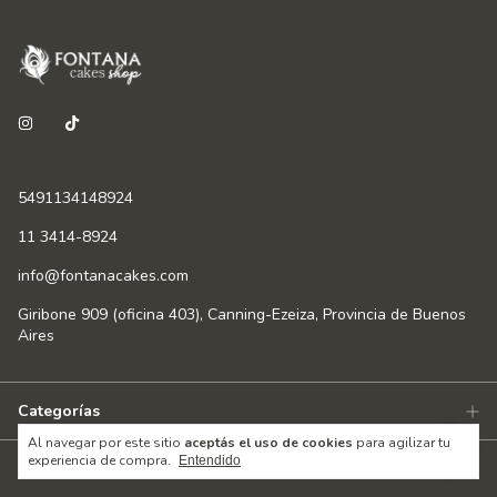
5491134148924
11 3414-8924
info@fontanacakes.com
Giribone 909 (oficina 403), Canning-Ezeiza, Provincia de Buenos
Aires
Categorías
Al navegar por este sitio
aceptás el uso de cookies
para agilizar tu
experiencia de compra.
Entendido
Información