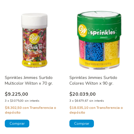
Sprinkles Jimmies Surtido
Sprinkles Jimmies Surtido
Multicolor Wilton x 70 gr.
Colores Wilton x 90 gr.
$9.225,00
$20.039,00
3
x
$3.075,00
sin interés
3
x
$6.679,67
sin interés
$8.302,50
con
Transferencia o
$18.035,10
con
Transferencia o
depósito
depósito