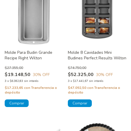
Molde Para Budin Grande
Molde 8 Cavidades Mini
Recipe Right Wilton
Budines Perfect Results Wilton
$27.355,00
$74.750,00
$19.148,50
$52.325,00
30
% OFF
30
% OFF
3
x
$6.382,83
sin interés
3
x
$17.441,67
sin interés
$17.233,65
con
Transferencia o
$47.092,50
con
Transferencia o
depósito
depósito