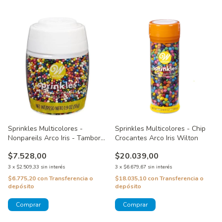
Sprinkles Multicolores -
Sprinkles Multicolores - Chip
Nonpareils Arco Iris - Tambor
Crocantes Arco Iris Wilton
Wilton
$7.528,00
$20.039,00
3
x
$2.509,33
sin interés
3
x
$6.679,67
sin interés
$6.775,20
con
Transferencia o
$18.035,10
con
Transferencia o
depósito
depósito