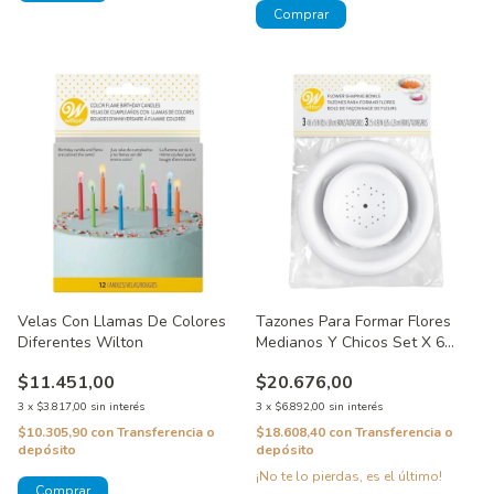
Velas Con Llamas De Colores
Tazones Para Formar Flores
Diferentes Wilton
Medianos Y Chicos Set X 6
Wilton
$11.451,00
$20.676,00
3
x
$3.817,00
sin interés
3
x
$6.892,00
sin interés
$10.305,90
con
Transferencia o
$18.608,40
con
Transferencia o
depósito
depósito
¡No te lo pierdas, es el último!