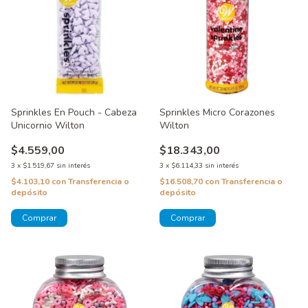
Sprinkles En Pouch - Cabeza
Sprinkles Micro Corazones
Unicornio Wilton
Wilton
$4.559,00
$18.343,00
3
x
$1.519,67
sin interés
3
x
$6.114,33
sin interés
$4.103,10
con
Transferencia o
$16.508,70
con
Transferencia o
depósito
depósito