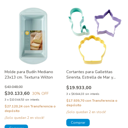
Molde para Budín Mediano
Cortantes para Galletitas
23x13 cm. Texturra Wilton
Sirenita, Estrella de Mar y
Caracol Wilton
$43.048,00
$19.933,00
$30.133,60
30
% OFF
3
x
$6.644,33
sin interés
3
x
$10.044,53
sin interés
$17.939,70
con
Transferencia o
depósito
$27.120,24
con
Transferencia o
depósito
¡Solo quedan
2
en stock!
¡Solo quedan
2
en stock!