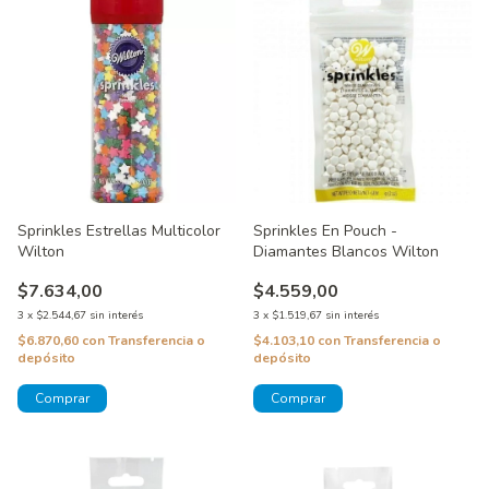
Sprinkles Estrellas Multicolor
Sprinkles En Pouch -
Wilton
Diamantes Blancos Wilton
$7.634,00
$4.559,00
3
x
$2.544,67
sin interés
3
x
$1.519,67
sin interés
$6.870,60
con
Transferencia o
$4.103,10
con
Transferencia o
depósito
depósito