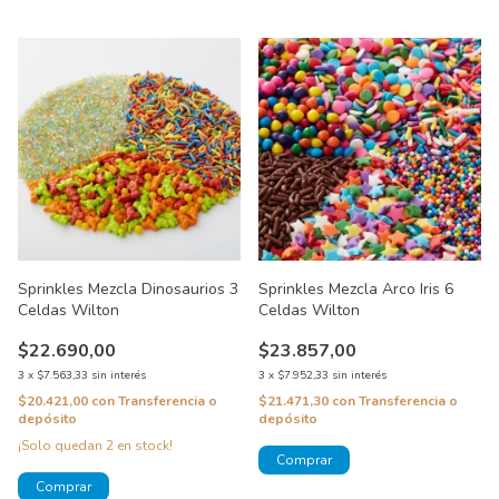
Sprinkles Mezcla Dinosaurios 3
Sprinkles Mezcla Arco Iris 6
Celdas Wilton
Celdas Wilton
$22.690,00
$23.857,00
3
x
$7.563,33
sin interés
3
x
$7.952,33
sin interés
$20.421,00
con
Transferencia o
$21.471,30
con
Transferencia o
depósito
depósito
¡Solo quedan
2
en stock!