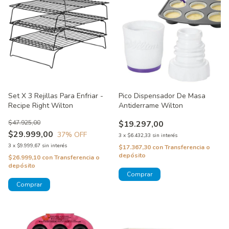
Set X 3 Rejillas Para Enfriar -
Pico Dispensador De Masa
Recipe Right Wilton
Antiderrame Wilton
$47.925,00
$19.297,00
$29.999,00
37
% OFF
3
x
$6.432,33
sin interés
3
x
$9.999,67
sin interés
$17.367,30
con
Transferencia o
depósito
$26.999,10
con
Transferencia o
depósito