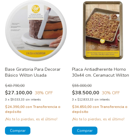
Base Giratoria Para Decorar
Placa Antiadherente Horno
Básico Wilton Usada
30x44 cm. Ceramacut Wilton
$43.790,00
$55.000,00
$27.100,00
$38.500,00
38
% OFF
30
% OFF
3
x
$9.033,33
sin interés
3
x
$12.833,33
sin interés
$24.390,00
con
Transferencia o
$34.650,00
con
Transferencia o
depósito
depósito
¡No te lo pierdas, es el último!
¡No te lo pierdas, es el último!