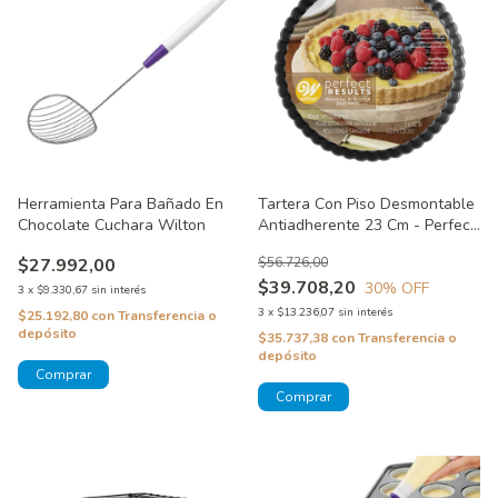
Herramienta Para Bañado En
Tartera Con Piso Desmontable
Chocolate Cuchara Wilton
Antiadherente 23 Cm - Perfect
Results Wilton
$27.992,00
$56.726,00
$39.708,20
30
% OFF
3
x
$9.330,67
sin interés
3
x
$13.236,07
sin interés
$25.192,80
con
Transferencia o
depósito
$35.737,38
con
Transferencia o
depósito