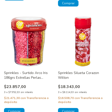
Sprinkles - Surtido Arco Iris
Sprinkles Silueta Corazon
186grs Estrellas Perlas
Wilton
Lentejuelas Y Jimmies Wilton
$23.857,00
$18.343,00
3
x
$7.952,33
sin interés
3
x
$6.114,33
sin interés
$21.471,30
con
Transferencia o
$16.508,70
con
Transferencia o
depósito
depósito