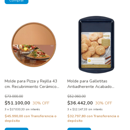
Molde para Pizza y Rejilla 43
Molde para Galletitas
cm. Recubrimiento Cerámico
Antiadherente Acabado
Portions Wilton
Diamante Diamond Infused
$73.000,00
$52.060,00
Wilton
$51.100,00
$36.442,00
30
% OFF
30
% OFF
3
x
$17.033,33
sin interés
3
x
$12.147,33
sin interés
$45.990,00
con
Transferencia o
$32.797,80
con
Transferencia o
depósito
depósito