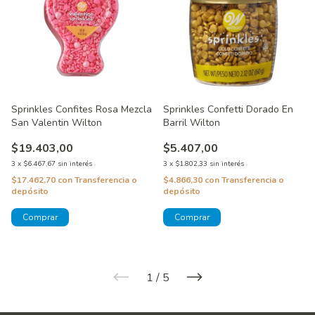
Sprinkles Confites Rosa Mezcla
Sprinkles Confetti Dorado En
San Valentin Wilton
Barril Wilton
$19.403,00
$5.407,00
3
x
$6.467,67
sin interés
3
x
$1.802,33
sin interés
$17.462,70
con
Transferencia o
$4.866,30
con
Transferencia o
depósito
depósito
1
/
5