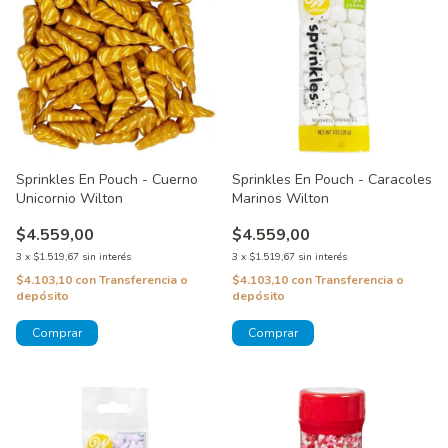
Sprinkles En Pouch - Cuerno
Sprinkles En Pouch - Caracoles
Unicornio Wilton
Marinos Wilton
$4.559,00
$4.559,00
3
x
$1.519,67
sin interés
3
x
$1.519,67
sin interés
$4.103,10
con
Transferencia o
$4.103,10
con
Transferencia o
depósito
depósito