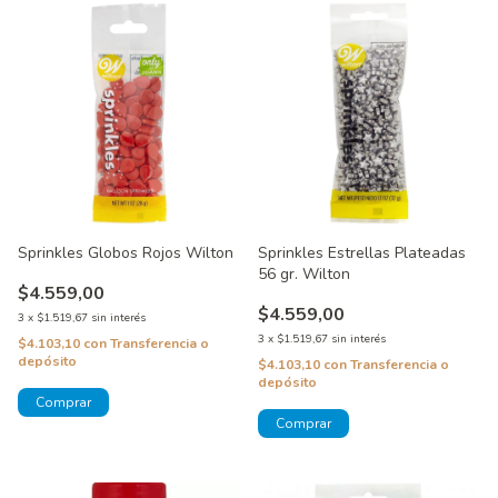
Sprinkles Globos Rojos Wilton
Sprinkles Estrellas Plateadas
56 gr. Wilton
$4.559,00
$4.559,00
3
x
$1.519,67
sin interés
3
x
$1.519,67
sin interés
$4.103,10
con
Transferencia o
depósito
$4.103,10
con
Transferencia o
depósito