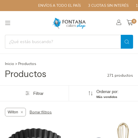
ENVÍOS A TODO EL PAÍS
3 CUOTAS SIN INTERÉS
10% OFF CO
0
Inicio
>
Productos
Productos
271 productos
Ordenar por:
Filtrar
Más vendidos
Borrar filtros
Wilton