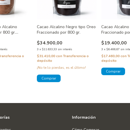
 Alcalino
Cacao Alcalino Negro tipo Oreo
Cacao Alcalino
r 800 gr.
Fraccionado por 800 gr.
Fraccionado por
$34.900,00
$19.400,00
nterés
3
x
$11.633,33
sin interés
3
x
$6.466,67
sin int
Transferencia o
$31.410,00
con
Transferencia o
$17.460,00
con
T
depósito
depósito
¡No te lo pierdas, es el último!
orías
Información
ientes
Cómo Comprar