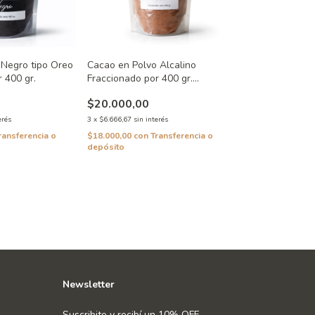
 Negro tipo Oreo
Cacao en Polvo Alcalino
 400 gr.
Fraccionado por 400 gr.
Pehuenia
$20.000,00
erés
3
x
$6.666,67
sin interés
ransferencia o
$18.000,00
con
Transferencia o
depósito
Newsletter
Suscribite y recibí un 10% OFF.