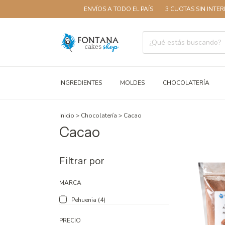
ENVÍOS A TODO EL PAÍS
3 CUOTAS SIN INTERÉS
INGREDIENTES
MOLDES
CHOCOLATERÍA
Inicio
>
Chocolatería
>
Cacao
Cacao
Filtrar por
MARCA
Pehuenia (4)
PRECIO