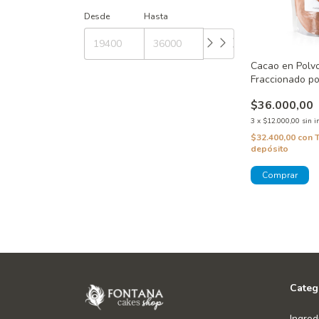
Desde
Hasta
Cacao en Polvo
Fraccionado po
Pehuenia
$36.000,00
3
x
$12.000,00
sin i
$32.400,00
con
depósito
Categ
Ingred