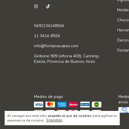
Molde
Chocol
5491134148924
Herra
11 3414-8924
Decor
info@fontanacakes.com
Fonta
Giribone 909 (oficina 403), Canning-
Ezeiza, Provincia de Buenos Aires
Medios de pago
Medio
envío
Al navegar por este sitio
aceptás el uso de cookies
para agilizar tu
experiencia de compra.
Entendido