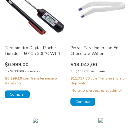
Termometro Digital Pinche
Pinzas Para Inmersión En
Líquidos -50°C +300°C Wt-1
Chocolate Wilton
$6.999,00
$13.042,00
3
x
$2.333,00
sin interés
3
x
$4.347,33
sin interés
$6.299,10
con
Transferencia o
$11.737,80
con
Transferencia o
depósito
depósito
¡No te lo pierdas, es el último!