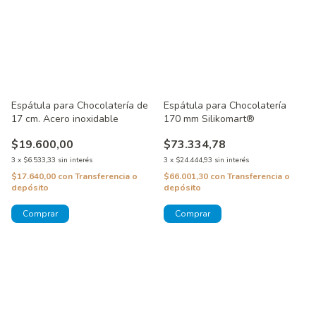
Espátula para Chocolatería de
Espátula para Chocolatería
17 cm. Acero inoxidable
170 mm Silikomart®
$19.600,00
$73.334,78
3
x
$6.533,33
sin interés
3
x
$24.444,93
sin interés
$17.640,00
con
Transferencia o
$66.001,30
con
Transferencia o
depósito
depósito