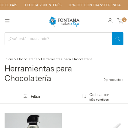
 EL PAÍS
3 CUOTAS SIN INTERÉS
10% OFF CON TRANSFERENCIA
EN
0
Inicio
>
Chocolatería
>
Herramientas para Chocolatería
Herramientas para
Chocolatería
9 productos
Ordenar por:
Filtrar
Más vendidos