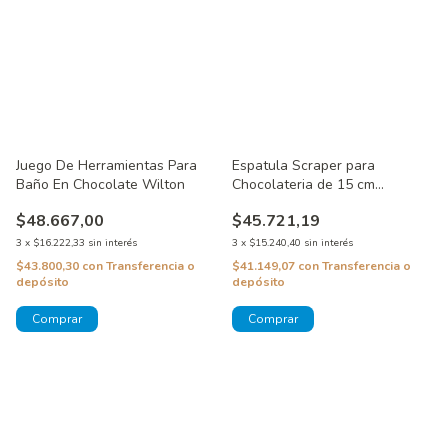
Juego De Herramientas Para
Espatula Scraper para
Baño En Chocolate Wilton
Chocolateria de 15 cm
Chocolate World
$48.667,00
$45.721,19
3
x
$16.222,33
sin interés
3
x
$15.240,40
sin interés
$43.800,30
con
Transferencia o
$41.149,07
con
Transferencia o
depósito
depósito