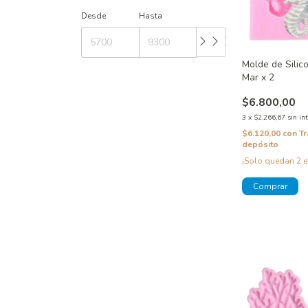
Desde
Hasta
Molde de Silic
Mar x 2
$6.800,00
3
x
$2.266,67
sin in
$6.120,00
con
Tr
depósito
¡Solo quedan
2
e