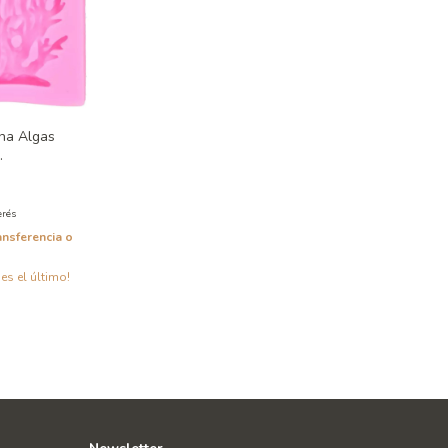
ona Algas
.
erés
ansferencia o
 es el último!