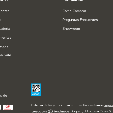
orías
Información
ientes
Cómo Comprar
s
Preguntas Frecuentes
atería
Showroom
mientas
ación
na Sale
s de
Defensa de las y los consumidores. Para reclamos
ingres
Copyright Fontana Cakes Sh