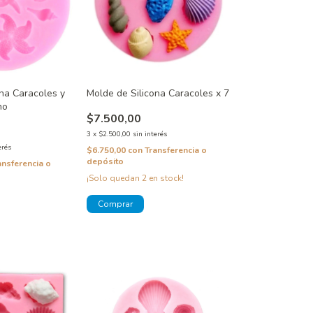
ona Caracoles y
Molde de Silicona Caracoles x 7
no
$7.500,00
3
x
$2.500,00
sin interés
erés
$6.750,00
con
Transferencia o
depósito
ansferencia o
¡Solo quedan
2
en stock!