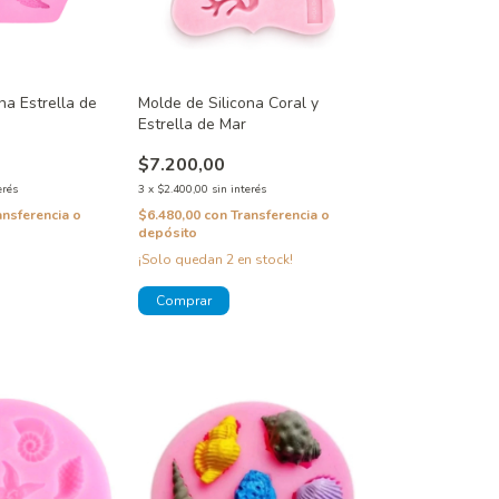
na Estrella de
Molde de Silicona Coral y
Estrella de Mar
$7.200,00
erés
3
x
$2.400,00
sin interés
ansferencia o
$6.480,00
con
Transferencia o
depósito
¡Solo quedan
2
en stock!