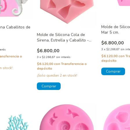
Molde de Silico
ona Caballitos de
Mar 5 cm.
Molde de Silicona Cola de
Sirena, Estrella y Caballito -
$6.800,00
Fondo Del Mar
3
x
$2.266,67
sin int
terés
$6.800,00
$6.120,00
con
Tr
ansferencia o
3
x
$2.266,67
sin interés
depósito
$6.120,00
con
Transferencia o
n stock!
depósito
¡Solo quedan
2
en stock!