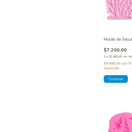
Molde de Silic
$7.200,00
3
x
$2.400,00
sin in
$6.480,00
con
Tr
depósito