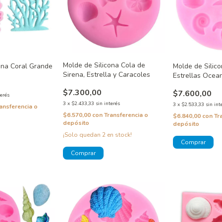
Molde de Silicona Cola de
ona Coral Grande
Molde de Silic
Sirena, Estrella y Caracoles
Estrellas Ocea
$7.300,00
$7.600,00
terés
3
x
$2.433,33
sin interés
3
x
$2.533,33
sin int
ansferencia o
$6.570,00
con
Transferencia o
$6.840,00
con
Tr
depósito
depósito
¡Solo quedan
2
en stock!