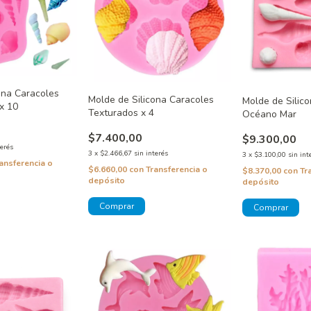
ona Caracoles
Molde de Silicona Caracoles
Molde de Silic
x 10
Texturados x 4
Océano Mar
$7.400,00
$9.300,00
terés
3
x
$2.466,67
sin interés
3
x
$3.100,00
sin int
ansferencia o
$6.660,00
con
Transferencia o
$8.370,00
con
Tr
depósito
depósito