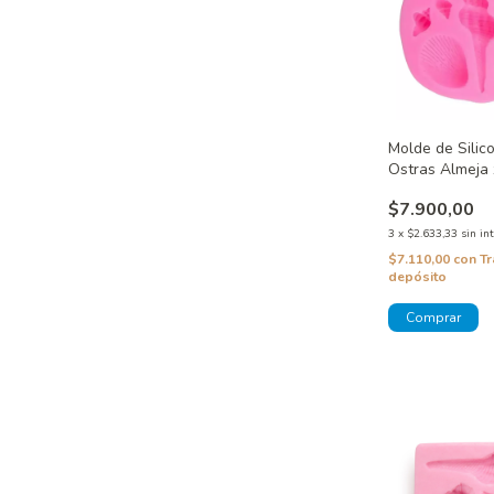
Molde de Silic
Ostras Almeja 
$7.900,00
3
x
$2.633,33
sin in
$7.110,00
con
Tr
depósito