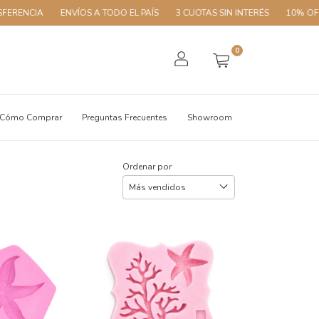
ENVÍOS A TODO EL PAÍS
3 CUOTAS SIN INTERÉS
10% OFF CON TR
0
Cómo Comprar
Preguntas Frecuentes
Showroom
Ordenar por