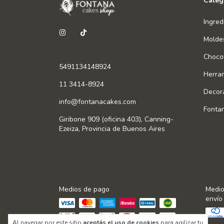
Categ
Ingred
Molde
Chocol
5491134148924
Herra
11 3414-8924
Decor
info@fontanacakes.com
Fonta
Giribone 909 (oficina 403), Canning-
Ezeiza, Provincia de Buenos Aires
Medios de pago
Medio
envío
Al navegar por este sitio
aceptás el uso de cookies
para agilizar tu