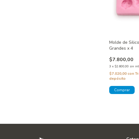
Molde de Silic
Grandes x 4
$7.800,00
3
x
$2.600,00
sin in
$7.020,00
con
Tr
depósito