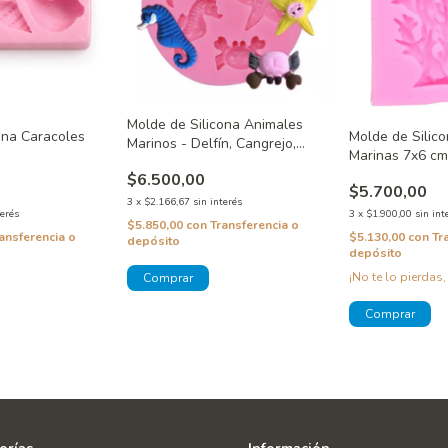
Molde de Silicona Animales
ona Caracoles
Molde de Silic
Marinos - Delfín, Cangrejo,
Marinas 7x6 cm
Estrella, Pez y Caballito
$6.500,00
$5.700,00
3
x
$2.166,67
sin interés
terés
3
x
$1.900,00
sin int
$5.850,00
con
Transferencia o
ansferencia o
$5.130,00
con
Tr
depósito
depósito
¡No te lo pierdas,