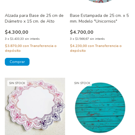
Alzada para Base de 25 cm de
Base Estampada de 25 cm. x 5
Diámetro x 15 cm. de Alto
mm. Modelo "Unicornios"
$4.300,00
$4.700,00
3
x
$1.433,33
sin interés
3
x
$1.566,67
sin interés
$3.870,00
con
Transferencia o
$4.230,00
con
Transferencia o
depósito
depósito
SIN STOCK
SIN STOCK