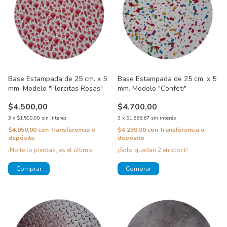
Base Estampada de 25 cm. x 5
Base Estampada de 25 cm. x 5
mm. Modelo "Florcitas Rosas"
mm. Modelo "Confeti"
$4.500,00
$4.700,00
3
x
$1.500,00
sin interés
3
x
$1.566,67
sin interés
$4.050,00
con
Transferencia o
$4.230,00
con
Transferencia o
depósito
depósito
¡No te lo pierdas, es el último!
¡Solo quedan
2
en stock!