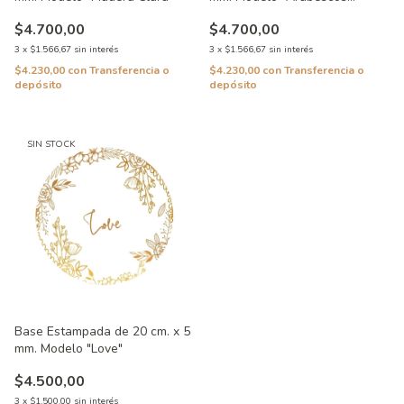
Suaves"
$4.700,00
$4.700,00
3
x
$1.566,67
sin interés
3
x
$1.566,67
sin interés
$4.230,00
con
Transferencia o
$4.230,00
con
Transferencia o
depósito
depósito
SIN STOCK
Base Estampada de 20 cm. x 5
mm. Modelo "Love"
$4.500,00
3
x
$1.500,00
sin interés