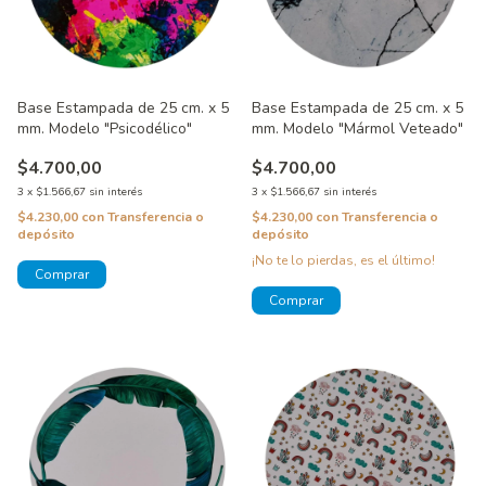
Base Estampada de 25 cm. x 5
Base Estampada de 25 cm. x 5
mm. Modelo "Psicodélico"
mm. Modelo "Mármol Veteado"
$4.700,00
$4.700,00
3
x
$1.566,67
sin interés
3
x
$1.566,67
sin interés
$4.230,00
con
Transferencia o
$4.230,00
con
Transferencia o
depósito
depósito
¡No te lo pierdas, es el último!