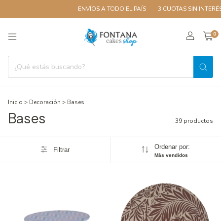
ENVÍOS A TODO EL PAÍS
3 CUOTAS SIN INTERÉS
10
0
Inicio
>
Decoración
>
Bases
Bases
39 productos
Ordenar por:
Filtrar
Más vendidos