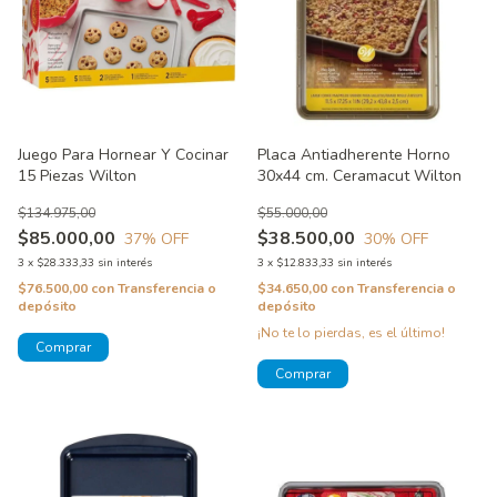
Juego Para Hornear Y Cocinar
Placa Antiadherente Horno
15 Piezas Wilton
30x44 cm. Ceramacut Wilton
$134.975,00
$55.000,00
$85.000,00
$38.500,00
37
% OFF
30
% OFF
3
x
$28.333,33
sin interés
3
x
$12.833,33
sin interés
$76.500,00
con
Transferencia o
$34.650,00
con
Transferencia o
depósito
depósito
¡No te lo pierdas, es el último!