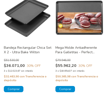
Bandeja Rectangular Chica Set
Mega Molde Antiadherente
X 2 - Ultra Bake Wilton
Para Galletitas - Perfect
Results Wilton
$51.530,00
$79.946,00
$36.071,00
$55.962,20
30
% OFF
30
% OFF
3
x
$12.023,67
sin interés
3
x
$18.654,07
sin interés
$32.463,90
con
Transferencia o
$50.365,98
con
Transferencia o
depósito
depósito