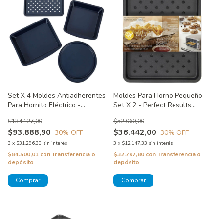
Set X 4 Moldes Antiadherentes
Moldes Para Horno Pequeño
Para Hornito Eléctrico -
Set X 2 - Perfect Results
Acabado Diamante Wilton
Wilton
$134.127,00
$52.060,00
$93.888,90
$36.442,00
30
% OFF
30
% OFF
3
x
$31.296,30
sin interés
3
x
$12.147,33
sin interés
$84.500,01
con
Transferencia o
$32.797,80
con
Transferencia o
depósito
depósito