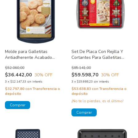
Molde para Galletitas
Set De Placa Con Rejilla Y
Antiadherente Acabado
Cortantes Para Galletitas
Diamante Diamond Infused
Wilton
$52.060,00
$85.141,00
Wilton
$36.442,00
$59.598,70
30
% OFF
30
% OFF
3
x
$12.147,33
sin interés
3
x
$19.866,23
sin interés
$32.797,80
con
Transferencia o
$53.638,83
con
Transferencia o
depósito
depósito
¡No te lo pierdas, es el último!