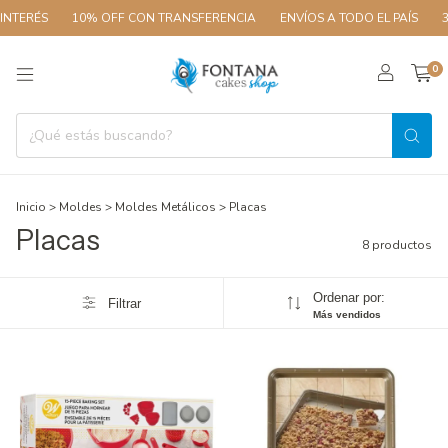
S
10% OFF CON TRANSFERENCIA
ENVÍOS A TODO EL PAÍS
3 CUOTA
0
Inicio
>
Moldes
>
Moldes Metálicos
>
Placas
Placas
8 productos
Ordenar por:
Filtrar
Más vendidos