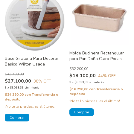
Molde Budinera Rectangular
Base Giratoria Para Decorar
para Pan Doña Clara Pocas
Básico Wilton Usada
Ralladuras
$32.200,00
$43.790,00
$18.100,00
44
% OFF
$27.100,00
38
% OFF
3
x
$6.033,33
sin interés
3
x
$9.033,33
sin interés
$16.290,00
con
Transferencia o
depósito
$24.390,00
con
Transferencia o
depósito
¡No te lo pierdas, es el último!
¡No te lo pierdas, es el último!