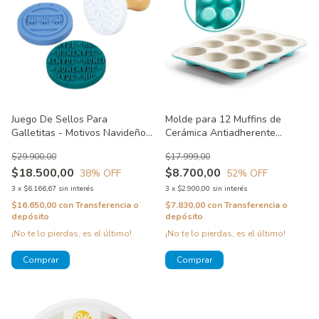
Juego De Sellos Para
Molde para 12 Muffins de
Galletitas - Motivos Navideños
Cerámica Antiadherente
Wilton Sin Packaging
Silcook Usado
$29.900,00
$17.999,00
$18.500,00
$8.700,00
38
% OFF
52
% OFF
3
x
$6.166,67
sin interés
3
x
$2.900,00
sin interés
$16.650,00
con
Transferencia o
$7.830,00
con
Transferencia o
depósito
depósito
¡No te lo pierdas, es el último!
¡No te lo pierdas, es el último!