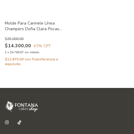
Molde Para Cannele Línea
Champers Doña Clara Pocas
Ralladuras.
$25.000,00
$14.300,00
43
% OFF
3
x
$4.766,67
sin interés
$12.870,00
con
Transferencia o
depósito