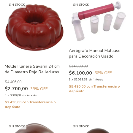
SIN STOCK
SIN STOCK
Aerógrafo Manual Multiuso
para Decoración Usado
Molde Flanera Savarin 24 cm.
$14.000,00
de Diámetro Rojo Ralladuras
$6.100,00
56
% OFF
Exteriores
3
x
$2.033,33
sin interés
$4.406,00
$5.490,00
con
Transferencia o
$2.700,00
39
% OFF
depósito
3
x
$900,00
sin interés
$2.430,00
con
Transferencia o
depósito
SIN STOCK
SIN STOCK