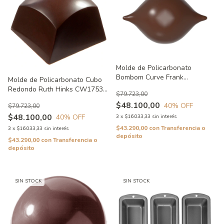
Molde de Policarbonato
Bombom Curve Frank
Molde de Policarbonato Cubo
Haasnoot CW1903 Usado
Redondo Ruth Hinks CW1753
$79.723,00
Usado
$48.100,00
40
% OFF
$79.723,00
$48.100,00
40
% OFF
3
x
$16.033,33
sin interés
$43.290,00
con
Transferencia o
3
x
$16.033,33
sin interés
depósito
$43.290,00
con
Transferencia o
depósito
SIN STOCK
SIN STOCK