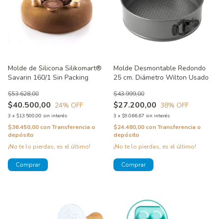
Molde de Silicona Silikomart®
Molde Desmontable Redondo
Savarin 160/1 Sin Packing
25 cm. Diámetro Wilton Usado
$53.628,00
$43.999,00
$40.500,00
$27.200,00
24
% OFF
38
% OFF
3
x
$13.500,00
sin interés
3
x
$9.066,67
sin interés
$36.450,00
con
Transferencia o
$24.480,00
con
Transferencia o
depósito
depósito
¡No te lo pierdas, es el último!
¡No te lo pierdas, es el último!