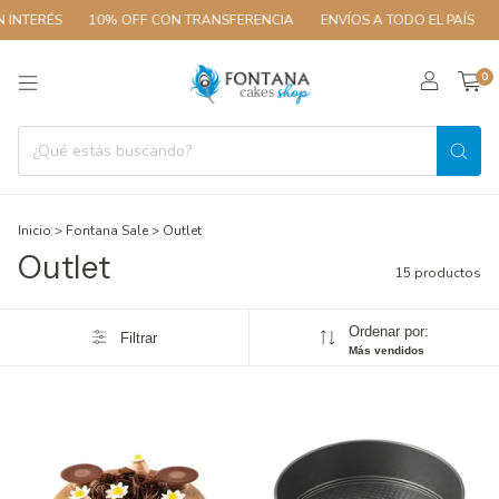
ÉS
10% OFF CON TRANSFERENCIA
ENVÍOS A TODO EL PAÍS
3 CUOT
0
Inicio
>
Fontana Sale
>
Outlet
Outlet
15 productos
Ordenar por:
Filtrar
Más vendidos