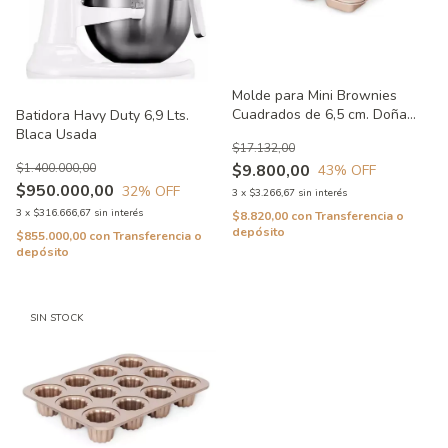
Molde para Mini Brownies
Cuadrados de 6,5 cm. Doña
Batidora Havy Duty 6,9 Lts.
Clara Pocas Ralladuras
Blaca Usada
$17.132,00
$9.800,00
$1.400.000,00
43
% OFF
$950.000,00
32
% OFF
3
x
$3.266,67
sin interés
3
x
$316.666,67
sin interés
$8.820,00
con
Transferencia o
depósito
$855.000,00
con
Transferencia o
depósito
SIN STOCK