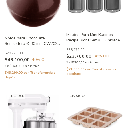
Moldes Para Mini Budines
Molde para Chocolate
Recipe Right Set X 3 Unidades
Semiesfera Ø 30 mm CW2022
Wilton Usado
Usado
$38.276,00
$79.723,00
$23.700,00
38
% OFF
$48.100,00
40
% OFF
3
x
$7.900,00
sin interés
3
x
$16.033,33
sin interés
$21.330,00
con
Transferencia o
$43.290,00
con
Transferencia o
depósito
depósito
SIN STOCK
SIN STOCK