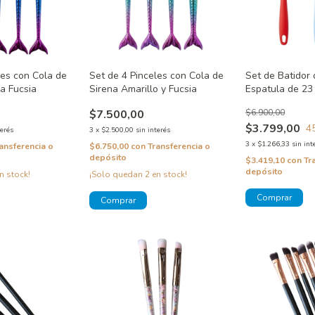
les con Cola de
Set de 4 Pinceles con Cola de
Set de Batidor 
la Fucsia
Sirena Amarillo y Fucsia
Espatula de 23 
21 cm. Color Ro
$7.500,00
$6.900,00
Verde
$3.799,00
4
terés
3
x
$2.500,00
sin interés
3
x
$1.266,33
sin int
ansferencia o
$6.750,00
con
Transferencia o
depósito
$3.419,10
con
Tr
depósito
n stock!
¡Solo quedan
2
en stock!