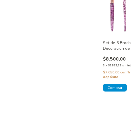
Set de 5 Broch
Decoracion de
$8.500,00
3
x
$2.833,33
sin in
$7.650,00
con
Tr
depósito