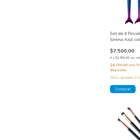
Set de 4 Pince
Sirena Azul co
$7.500,00
3
x
$2.500,00
sin in
$6.750,00
con
Tr
depósito
¡Solo quedan
2
e