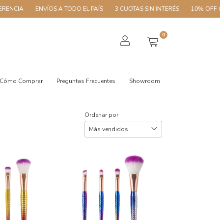
ENVÍOS A TODO EL PAÍS
3 CUOTAS SIN INTERÉS
10% OFF CON TRANS
0
Cómo Comprar
Preguntas Frecuentes
Showroom
Ordenar por