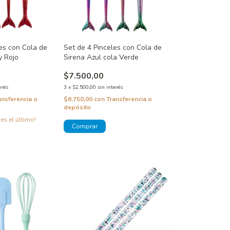
es con Cola de
Set de 4 Pinceles con Cola de
y Rojo
Sirena Azul cola Verde
$7.500,00
erés
3
x
$2.500,00
sin interés
ansferencia o
$6.750,00
con
Transferencia o
depósito
 es el último!