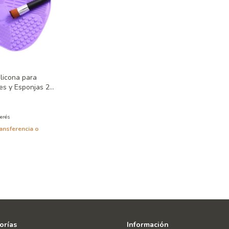
ilicona para
es y Esponjas 2
terés
ansferencia o
orías
Información