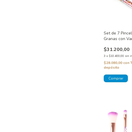
Set de 7 Pince
Granas con Va
Brochas y Pinc
$31.200,00
3
x
$10.400,00
sin i
$28.080,00
con
depósito