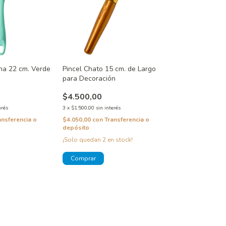
ona 22 cm. Verde
Pincel Chato 15 cm. de Largo
para Decoración
$4.500,00
erés
3
x
$1.500,00
sin interés
ansferencia o
$4.050,00
con
Transferencia o
depósito
¡Solo quedan
2
en stock!