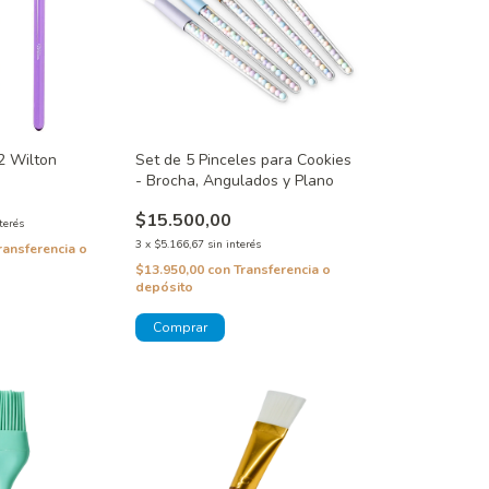
2 Wilton
Set de 5 Pinceles para Cookies
- Brocha, Angulados y Plano
$15.500,00
terés
3
x
$5.166,67
sin interés
ransferencia o
$13.950,00
con
Transferencia o
depósito