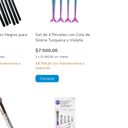
les Negros para
Set de 4 Pinceles con Cola de
Sirena Turquesa y Violeta
$7.500,00
erés
3
x
$2.500,00
sin interés
ansferencia o
$6.750,00
con
Transferencia o
depósito