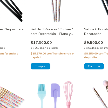
les Negros para
Set de 3 Pinceles "Cookies"
Set de 6 Pince
para Decoración - Plano y
Decoración
Angulados
$17.300,00
$9.500,00
terés
3
x
$5.766,67
sin interés
3
x
$3.166,67
sin int
ansferencia o
$15.570,00
con
Transferencia o
$8.550,00
con
Tr
depósito
depósito