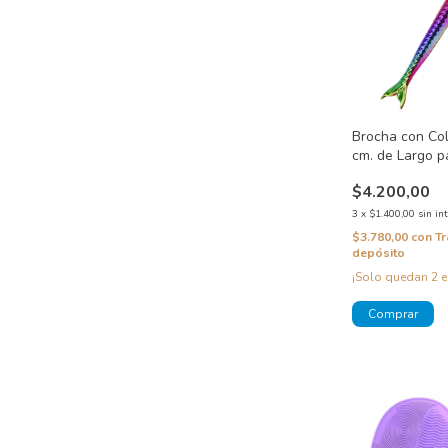
Brocha con Col
cm. de Largo p
$4.200,00
3
x
$1.400,00
sin in
$3.780,00
con
Tr
depósito
¡Solo quedan
2
e