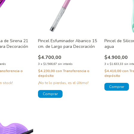
a de Sirena 21
Pincel Esfuminador Abanico 15
Pincel de Silic
ara Decoración
cm. de Largo para Decoración
agua
$4.700,00
$4.900,00
terés
3
x
$1.566,67
sin interés
3
x
$1.633,33
sin int
ansferencia o
$4.230,00
con
Transferencia o
$4.410,00
con
Tr
depósito
depósito
n stock!
¡No te lo pierdas, es el último!