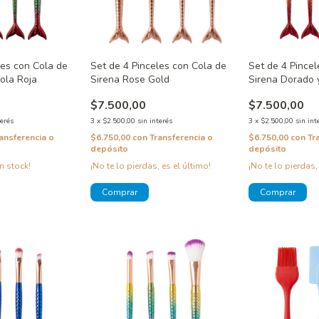
les con Cola de
Set de 4 Pinceles con Cola de
Set de 4 Pincel
cola Roja
Sirena Rose Gold
Sirena Dorado 
$7.500,00
$7.500,00
terés
3
x
$2.500,00
sin interés
3
x
$2.500,00
sin int
ansferencia o
$6.750,00
con
Transferencia o
$6.750,00
con
Tr
depósito
depósito
n stock!
¡No te lo pierdas, es el último!
¡No te lo pierdas,