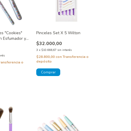
es "Cookies"
Pinceles Set X 5 Wilton
n Esfumador y
$32.000,00
3
x
$10.666,67
sin interés
erés
$28.800,00
con
Transferencia o
depósito
ransferencia o