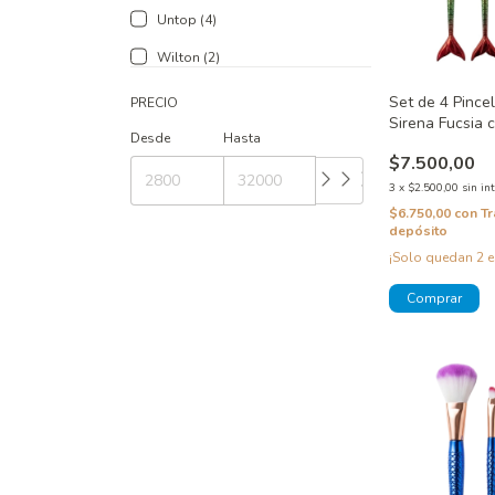
Untop (4)
Wilton (2)
Set de 4 Pince
PRECIO
Sirena Fucsia 
Desde
Hasta
$7.500,00
3
x
$2.500,00
sin in
$6.750,00
con
Tr
depósito
¡Solo quedan
2
e