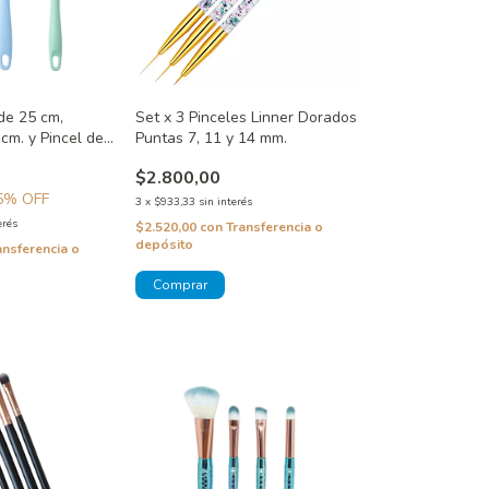
de 25 cm,
Set x 3 Pinceles Linner Dorados
cm. y Pincel de
Puntas 7, 11 y 14 mm.
jo, Celeste y
$2.800,00
5
% OFF
3
x
$933,33
sin interés
erés
$2.520,00
con
Transferencia o
depósito
ansferencia o