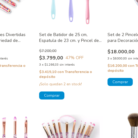
les Divertidas
Set de Batidor de 25 cm,
Set de 2 Pincel
riedad de
Espatula de 23 cm. y Pincel de
para Decoració
eles
21 cm. Color Rosa, Violeta y
Fino
$7.200,00
$18.000,00
Celeste
$3.799,00
47
% OFF
nterés
3
x
$6.000,00
sin int
3
x
$1.266,33
sin interés
Transferencia o
$16.200,00
con
T
depósito
$3.419,10
con
Transferencia o
depósito
¡Solo quedan
2
en stock!