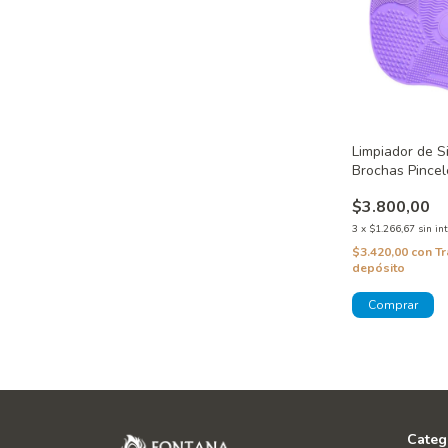
Limpiador de S
Brochas Pincel
En 1
$3.800,00
3
x
$1.266,67
sin in
$3.420,00
con
Tr
depósito
Categ