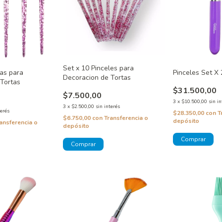
Set x 10 Pinceles para
as para
Pinceles Set X 
Decoracion de Tortas
 Tortas
$31.500,00
$7.500,00
3
x
$10.500,00
sin in
3
x
$2.500,00
sin interés
terés
$28.350,00
con
T
$6.750,00
con
Transferencia o
depósito
ansferencia o
depósito