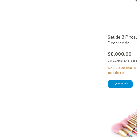
Set de 3 Pince
Decoración
$8.000,00
3
x
$2.666,67
sin in
$7.200,00
con
Tr
depósito