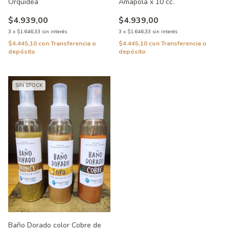
Orquidea
Amapola x 10 cc.
$4.939,00
$4.939,00
3
x
$1.646,33
sin interés
3
x
$1.646,33
sin interés
$4.445,10
con
Transferencia o
$4.445,10
con
Transferencia o
depósito
depósito
SIN STOCK
Baño Dorado color Cobre de