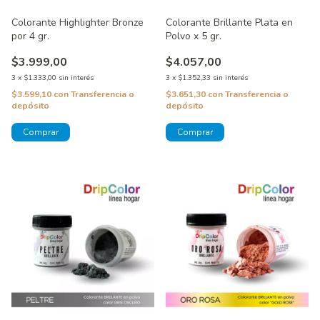
Colorante Highlighter Bronze
Colorante Brillante Plata en
por 4 gr.
Polvo x 5 gr.
$3.999,00
$4.057,00
3
x
$1.333,00
sin interés
3
x
$1.352,33
sin interés
$3.599,10
con
Transferencia o
$3.651,30
con
Transferencia o
depósito
depósito