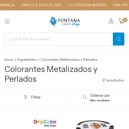
CIA
ENVÍOS A TODO EL PAÍS
3 CUOTAS SIN INTERÉS
10% OFF CON 
0
Inicio
>
Ingredientes
>
Colorantes Metalizados y Perlados
Colorantes Metalizados y
Perlados
27 productos
Ordenar por:
Filtrar
Más vendidos