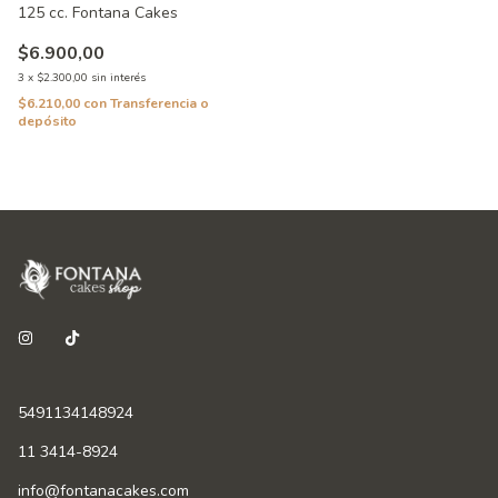
125 cc. Fontana Cakes
$6.900,00
3
x
$2.300,00
sin interés
$6.210,00
con
Transferencia o
depósito
5491134148924
11 3414-8924
info@fontanacakes.com