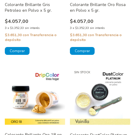
Colorante Brillante Gris
Colorante Brillante Oro Rosa
Petroleo en Polvo x 5 gr.
en Polvo x 5 gr.
$4.057,00
$4.057,00
3
x
$1.352,33
sin interés
3
x
$1.352,33
sin interés
$3.651,30
con
Transferencia o
$3.651,30
con
Transferencia o
depósito
depósito
SIN STOCK
Colorante Brillante Oro 18 en