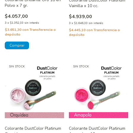
Colorante DustColor Platinum
Polvo x 7 gr.
Vainilla x 10 cc.
$4.057,00
$4.939,00
3
x
$1.352,33
sin interés
3
x
$1.646,33
sin interés
$3.651,30
con
Transferencia o
$4.445,10
con
Transferencia o
depósito
depósito
SIN STOCK
SIN STOCK
Colorante DustColor Platinum
Colorante DustColor Platinum