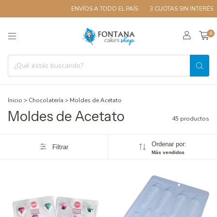
ENVÍOS A TODO EL PAÍS
3 CUOTAS SIN INTERÉS
10% OF
0
Inicio
>
Chocolatería
>
Moldes de Acetato
Moldes de Acetato
45 productos
Ordenar por:
Filtrar
Más vendidos