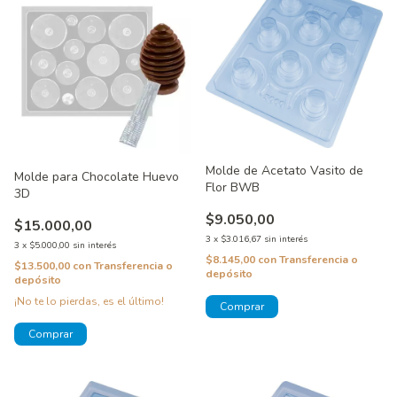
Molde de Acetato Vasito de
Molde para Chocolate Huevo
Flor BWB
3D
$9.050,00
$15.000,00
3
x
$3.016,67
sin interés
3
x
$5.000,00
sin interés
$8.145,00
con
Transferencia o
$13.500,00
con
Transferencia o
depósito
depósito
¡No te lo pierdas, es el último!