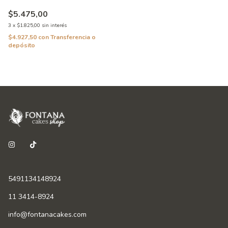
$5.475,00
3
x
$1.825,00
sin interés
$4.927,50
con
Transferencia o
depósito
5491134148924
11 3414-8924
info@fontanacakes.com