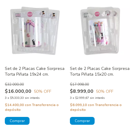
Set de 2 Placas Cake Sorpresa
Set de 2 Placas Cake Sorpresa
Torta Piñata 19x24 cm.
Torta Piñata 15x20 cm.
$32.000,00
$17.998,00
$16.000,00
$8.999,00
50
% OFF
50
% OFF
3
x
$5.333,33
sin interés
3
x
$2.999,67
sin interés
$14.400,00
con
Transferencia o
$8.099,10
con
Transferencia o
depósito
depósito