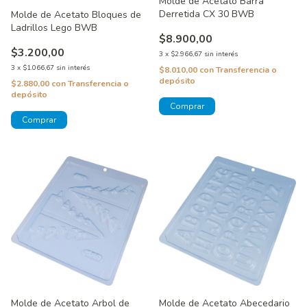
Molde de Acetato Barra
Derretida CX 30 BWB
Molde de Acetato Bloques de
Ladrillos Lego BWB
$8.900,00
$3.200,00
3
x
$2.966,67
sin interés
3
x
$1.066,67
sin interés
$8.010,00
con
Transferencia o
depósito
$2.880,00
con
Transferencia o
depósito
Molde de Acetato Arbol de
Molde de Acetato Abecedario