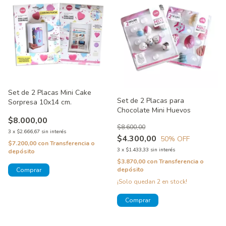
Set de 2 Placas Mini Cake
Set de 2 Placas para
Sorpresa 10x14 cm.
Chocolate Mini Huevos
$8.000,00
$8.600,00
3
x
$2.666,67
sin interés
$4.300,00
50
% OFF
$7.200,00
con
Transferencia o
3
x
$1.433,33
sin interés
depósito
$3.870,00
con
Transferencia o
depósito
¡Solo quedan
2
en stock!