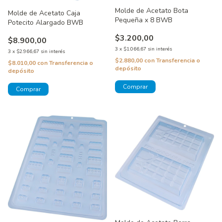
Molde de Acetato Bota
Molde de Acetato Caja
Pequeña x 8 BWB
Potecito Alargado BWB
$3.200,00
$8.900,00
3
x
$1.066,67
sin interés
3
x
$2.966,67
sin interés
$2.880,00
con
Transferencia o
$8.010,00
con
Transferencia o
depósito
depósito