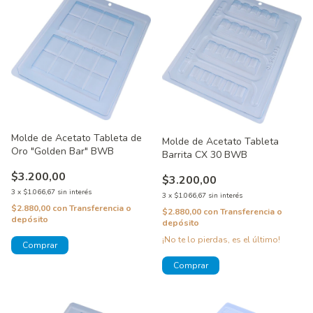
Molde de Acetato Tableta de
Molde de Acetato Tableta
Oro "Golden Bar" BWB
Barrita CX 30 BWB
$3.200,00
$3.200,00
3
x
$1.066,67
sin interés
3
x
$1.066,67
sin interés
$2.880,00
con
Transferencia o
$2.880,00
con
Transferencia o
depósito
depósito
¡No te lo pierdas, es el último!