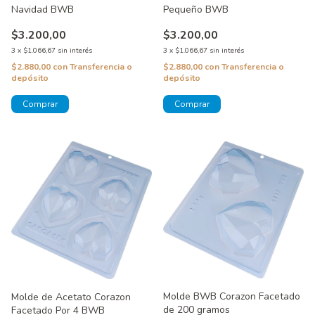
Navidad BWB
Pequeño BWB
$3.200,00
$3.200,00
3
x
$1.066,67
sin interés
3
x
$1.066,67
sin interés
$2.880,00
con
Transferencia o
$2.880,00
con
Transferencia o
depósito
depósito
Molde BWB Corazon Facetado
Molde de Acetato Corazon
de 200 gramos
Facetado Por 4 BWB