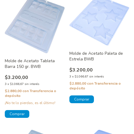
Molde de Acetato Paleta de
Estrela BWB
Molde de Acetato Tableta
Barra 150 gr. BWB
$3.200,00
$3.200,00
3
x
$1.066,67
sin interés
$2.880,00
con
Transferencia o
3
x
$1.066,67
sin interés
depósito
$2.880,00
con
Transferencia o
depósito
¡No te lo pierdas, es el último!