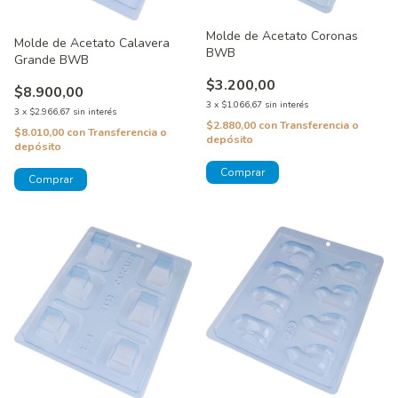
Molde de Acetato Coronas
Molde de Acetato Calavera
BWB
Grande BWB
$3.200,00
$8.900,00
3
x
$1.066,67
sin interés
3
x
$2.966,67
sin interés
$2.880,00
con
Transferencia o
$8.010,00
con
Transferencia o
depósito
depósito