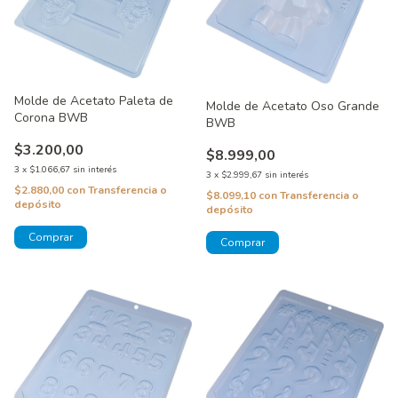
Molde de Acetato Paleta de
Molde de Acetato Oso Grande
Corona BWB
BWB
$3.200,00
$8.999,00
3
x
$1.066,67
sin interés
3
x
$2.999,67
sin interés
$2.880,00
con
Transferencia o
$8.099,10
con
Transferencia o
depósito
depósito