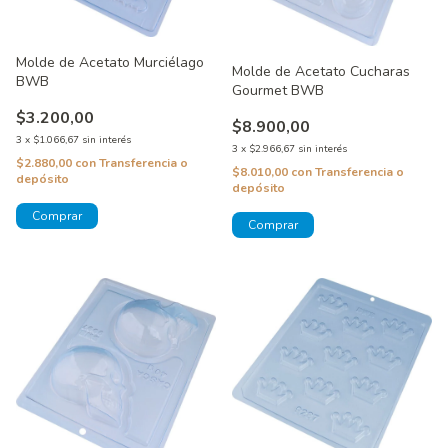
Molde de Acetato Murciélago
Molde de Acetato Cucharas
BWB
Gourmet BWB
$3.200,00
$8.900,00
3
x
$1.066,67
sin interés
3
x
$2.966,67
sin interés
$2.880,00
con
Transferencia o
$8.010,00
con
Transferencia o
depósito
depósito