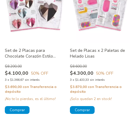
Set de 2 Placas para
Set de Placas x 2 Paletas de
Chocolate Corazón Estilo
Helado Lisas
Diamante
$8.200,00
$8.600,00
$4.100,00
$4.300,00
50
% OFF
50
% OFF
3
x
$1.366,67
sin interés
3
x
$1.433,33
sin interés
$3.690,00
con
Transferencia o
$3.870,00
con
Transferencia o
depósito
depósito
¡No te lo pierdas, es el último!
¡Solo quedan
2
en stock!