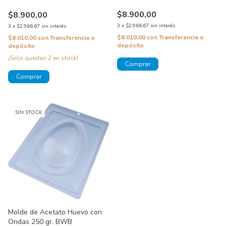
$8.900,00
$8.900,00
3
x
$2.966,67
sin interés
3
x
$2.966,67
sin interés
$8.010,00
con
Transferencia o
$8.010,00
con
Transferencia o
depósito
depósito
¡Solo quedan
2
en stock!
SIN STOCK
Molde de Acetato Huevo con
Ondas 250 gr. BWB