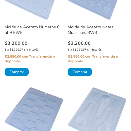
Molde de Acetato Notas
Molde de Acetato Numeros 0
Musicales BWB
al 9 BWB
$3.200,00
$3.200,00
3
x
$1.066,67
sin interés
3
x
$1.066,67
sin interés
$2.880,00
con
Transferencia o
$2.880,00
con
Transferencia o
depósito
depósito