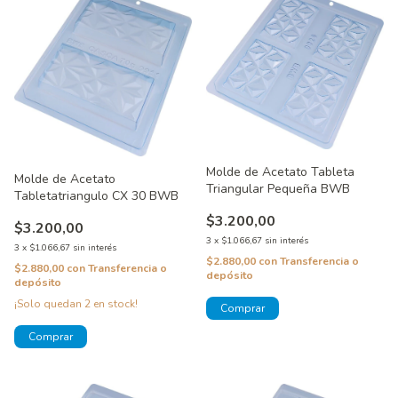
Molde de Acetato Tableta
Molde de Acetato
Triangular Pequeña BWB
Tabletatriangulo CX 30 BWB
$3.200,00
$3.200,00
3
x
$1.066,67
sin interés
3
x
$1.066,67
sin interés
$2.880,00
con
Transferencia o
$2.880,00
con
Transferencia o
depósito
depósito
¡Solo quedan
2
en stock!