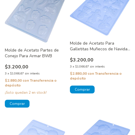
Molde de Acetato Para
Galletitas Muñecos de Navidad
Molde de Acetato Partes de
BWB
Conejo Para Armar BWB
$3.200,00
$3.200,00
3
x
$1.066,67
sin interés
$2.880,00
con
Transferencia o
3
x
$1.066,67
sin interés
depósito
$2.880,00
con
Transferencia o
depósito
¡Solo quedan
2
en stock!