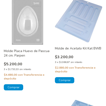
Molde de Acetato Kit Kat BWB
Molde Placa Huevo de Pascua
24 cm. Parpen
$3.200,00
3
x
$1.066,67
sin interés
$5.200,00
$2.880,00
con
Transferencia o
3
x
$1.733,33
sin interés
depósito
$4.680,00
con
Transferencia o
depósito