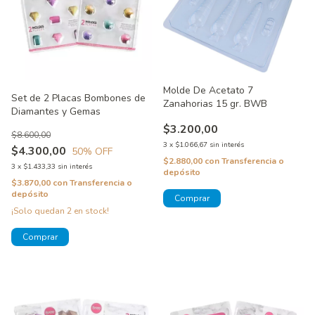
Molde De Acetato 7
Set de 2 Placas Bombones de
Zanahorias 15 gr. BWB
Diamantes y Gemas
$3.200,00
$8.600,00
3
x
$1.066,67
sin interés
$4.300,00
50
% OFF
$2.880,00
con
Transferencia o
3
x
$1.433,33
sin interés
depósito
$3.870,00
con
Transferencia o
depósito
¡Solo quedan
2
en stock!