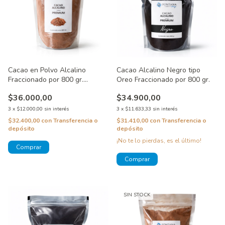
Cacao en Polvo Alcalino
Cacao Alcalino Negro tipo
Fraccionado por 800 gr.
Oreo Fraccionado por 800 gr.
Pehuenia
$36.000,00
$34.900,00
3
x
$12.000,00
sin interés
3
x
$11.633,33
sin interés
$32.400,00
con
Transferencia o
$31.410,00
con
Transferencia o
depósito
depósito
¡No te lo pierdas, es el último!
SIN STOCK