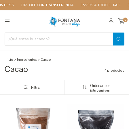
NTERÉS
10% OFF CON TRANSFERENCIA
ENVÍOS A TODO EL PAÍS
3 
0
Inicio
>
Ingredientes
>
Cacao
Cacao
4 productos
Ordenar por:
Filtrar
Más vendidos