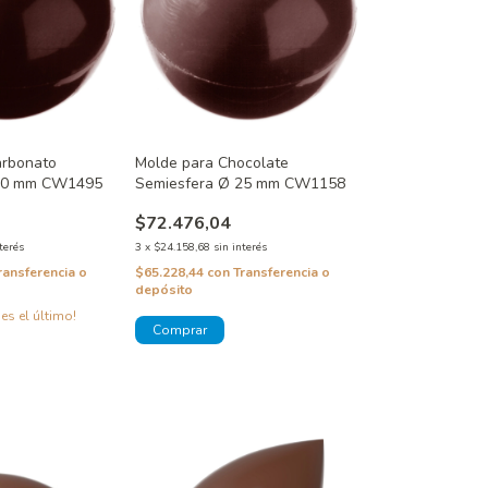
arbonato
Molde para Chocolate
 20 mm CW1495
Semiesfera Ø 25 mm CW1158
$72.476,04
terés
3
x
$24.158,68
sin interés
ransferencia o
$65.228,44
con
Transferencia o
depósito
 es el último!