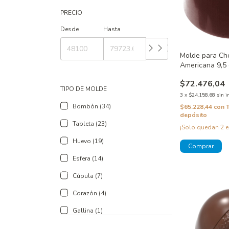
PRECIO
Desde
Hasta
Molde para Ch
Americana 9,5
$72.476,04
TIPO DE MOLDE
3
x
$24.158,68
sin i
Bombón (34)
$65.228,44
con
depósito
Tableta (23)
¡Solo quedan
2
e
Huevo (19)
Esfera (14)
Cúpula (7)
Corazón (4)
Gallina (1)