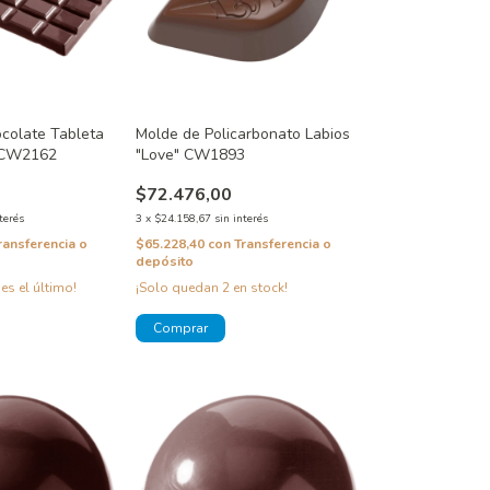
colate Tableta
Molde de Policarbonato Labios
r CW2162
"Love" CW1893
$72.476,00
terés
3
x
$24.158,67
sin interés
ransferencia o
$65.228,40
con
Transferencia o
depósito
 es el último!
¡Solo quedan
2
en stock!