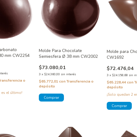
carbonato
Molde Para Chocolate
Molde para Cho
 80 mm CW2254
Semiesfera Ø 38 mm CW2002
CW1692
$73.080,01
$72.476,04
nterés
3
x
$24.360,00
sin interés
3
x
$24.158,68
sin in
Transferencia o
$65.772,01
con
Transferencia o
$65.228,44
con
T
depósito
depósito
 es el último!
¡Solo quedan
2
en