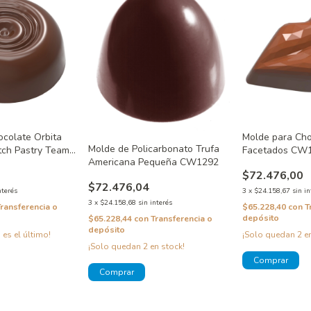
ocolate Orbita
Molde para Cho
Molde de Policarbonato Trufa
tch Pastry Team
Facetados CW
Americana Pequeña CW1292
$72.476,00
$72.476,04
nterés
3
x
$24.158,67
sin in
3
x
$24.158,68
sin interés
Transferencia o
$65.228,40
con
T
depósito
$65.228,44
con
Transferencia o
depósito
 es el último!
¡Solo quedan
2
en
¡Solo quedan
2
en stock!