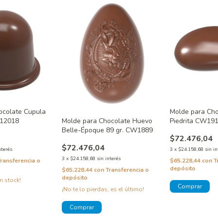
ocolate Cupula
Molde para Cho
Molde para Chocolate Huevo
W12018
Piedrita CW19
Belle-Époque 89 gr. CW1889
$72.476,04
$72.476,04
nterés
3
x
$24.158,68
sin in
3
x
$24.158,68
sin interés
Transferencia o
$65.228,44
con
T
depósito
$65.228,44
con
Transferencia o
depósito
n stock!
¡No te lo pierdas, es el último!