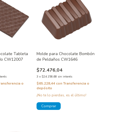
colate Tableta
Molde para Chocolate Bombón
ado CW12007
de Peldaños CW1646
$72.476,04
terés
3
x
$24.158,68
sin interés
ransferencia o
$65.228,44
con
Transferencia o
depósito
¡No te lo pierdas, es el último!