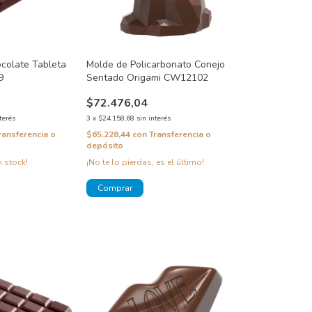
colate Tableta
Molde de Policarbonato Conejo
9
Sentado Origami CW12102
$72.476,04
terés
3
x
$24.158,68
sin interés
ransferencia o
$65.228,44
con
Transferencia o
depósito
 stock!
¡No te lo pierdas, es el último!