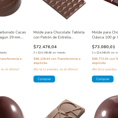
carbonato Cacao
Molde para Chocolate Tableta
Molde para Cho
agun 29 mm.
con Patrón de Estrella
Clásica 100 g
CW12006
$72.476,04
$73.080,01
nterés
3
x
$24.158,68
sin interés
3
x
$24.360,00
sin in
Transferencia o
$65.228,44
con
Transferencia o
$65.772,01
con
T
depósito
depósito
 es el último!
¡No te lo pierdas, es el último!
¡No te lo pierdas,