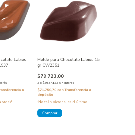
colate Labios
Molde para Chocolate Labios 15
1937
gr CW2351
$79.723,00
terés
3
x
$26.574,33
sin interés
ransferencia o
$71.750,70
con
Transferencia o
depósito
 stock!
¡No te lo pierdas, es el último!