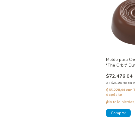
Molde para Ch
"The Orbit" Du
CW12001
$72.476,04
3
x
$24.158,68
sin i
$65.228,44
con
depósito
¡No te lo pierdas,