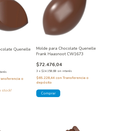
Molde para Chocolate Quenelle
colate Quenelle
Frank Haasnoot CW1673
$72.476,04
3
x
$24.158,68
sin interés
terés
$65.228,44
con
Transferencia o
ransferencia o
depósito
 stock!