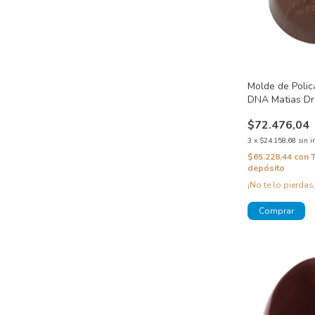
Molde de Poli
DNA Matias Dr
CW12167
$72.476,04
3
x
$24.158,68
sin i
$65.228,44
con
depósito
¡No te lo pierdas,