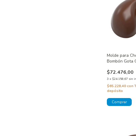
Molde para Cho
Bombón Gota
$72.476,00
3
x
$24.158,67
sin i
$65.228,40
con
depósito