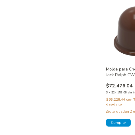
Molde para Ch
Jack Ralph C
$72.476,04
3
x
$24.158,68
sin i
$65.228,44
con
depósito
¡Solo quedan
2
e