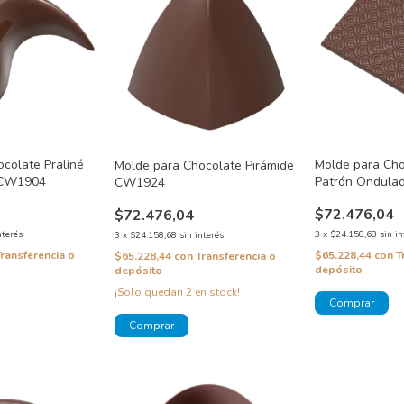
colate Praliné
Molde para Cho
Molde para Chocolate Pirámide
 CW1904
Patrón Ondul
CW1924
$72.476,04
$72.476,04
nterés
3
x
$24.158,68
sin in
3
x
$24.158,68
sin interés
Transferencia o
$65.228,44
con
T
$65.228,44
con
Transferencia o
depósito
depósito
¡Solo quedan
2
en stock!