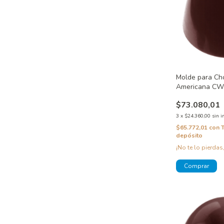
Molde para Ch
Americana C
$73.080,01
3
x
$24.360,00
sin i
$65.772,01
con
depósito
¡No te lo pierdas,