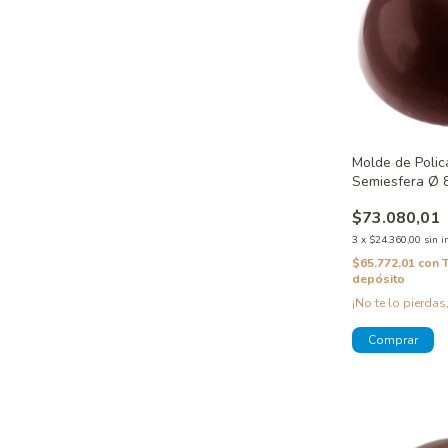
Molde de Poli
Semiesfera Ø
$73.080,01
3
x
$24.360,00
sin i
$65.772,01
con
depósito
¡No te lo pierdas,