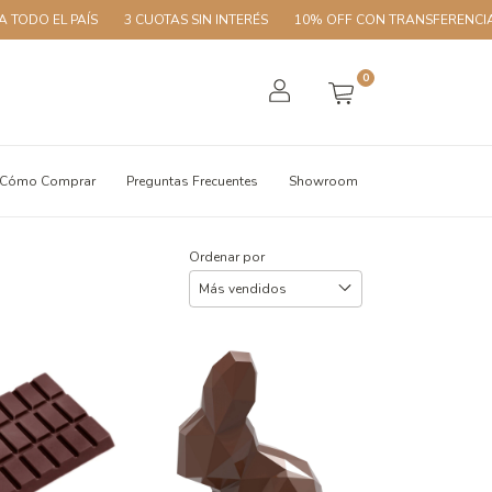
ÍS
3 CUOTAS SIN INTERÉS
10% OFF CON TRANSFERENCIA
ENVÍOS 
0
Cómo Comprar
Preguntas Frecuentes
Showroom
Ordenar por