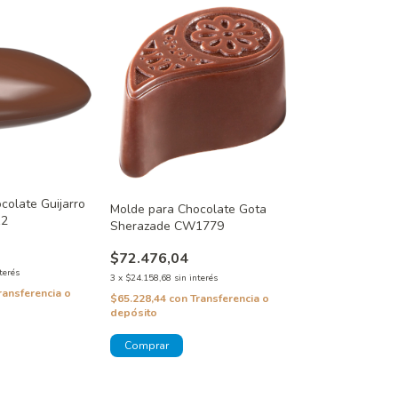
colate Guijarro
Molde para Chocolate Gota
12
Sherazade CW1779
$72.476,04
terés
3
x
$24.158,68
sin interés
ransferencia o
$65.228,44
con
Transferencia o
depósito