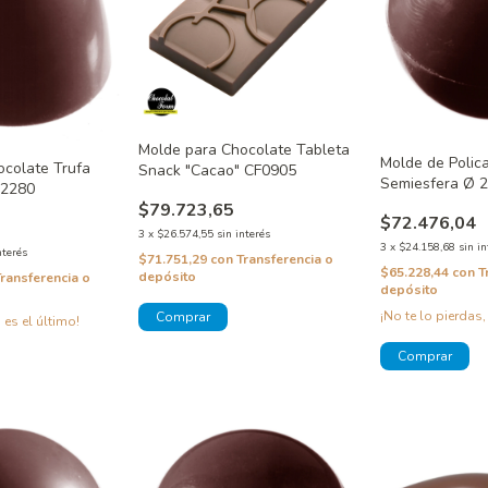
Molde para Chocolate Tableta
Molde de Polic
ocolate Trufa
Snack "Cacao" CF0905
Semiesfera Ø
W2280
$79.723,65
$72.476,04
3
x
$26.574,55
sin interés
3
x
$24.158,68
sin in
nterés
$71.751,29
con
Transferencia o
$65.228,44
con
T
depósito
Transferencia o
depósito
¡No te lo pierdas,
 es el último!