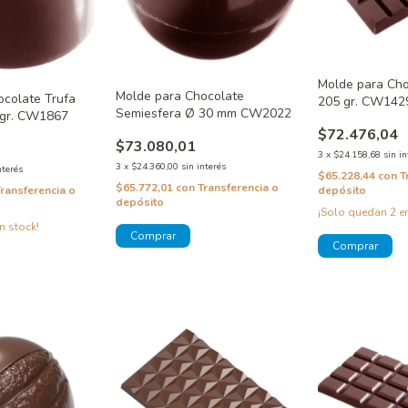
Molde para Cho
Molde para Chocolate
ocolate Trufa
205 gr. CW142
Semiesfera Ø 30 mm CW2022
 gr. CW1867
$72.476,04
$73.080,01
3
x
$24.158,68
sin in
3
x
$24.360,00
sin interés
nterés
$65.228,44
con
T
$65.772,01
con
Transferencia o
Transferencia o
depósito
depósito
¡Solo quedan
2
en
n stock!