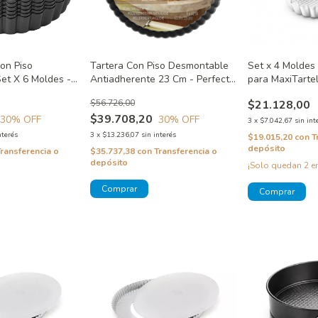
Con Piso
Tartera Con Piso Desmontable
Set x 4 Molde
et X 6 Moldes -
Antiadherente 23 Cm - Perfect
para MaxiTarte
s Wilton
Results Wilton
de diametro
$56.726,00
$21.128,00
$39.708,20
30
% OFF
30
% OFF
3
x
$7.042,67
sin int
nterés
3
x
$13.236,07
sin interés
$19.015,20
con
T
depósito
Transferencia o
$35.737,38
con
Transferencia o
depósito
¡Solo quedan
2
en