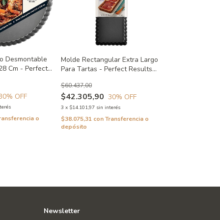
so Desmontable
Molde Rectangular Extra Largo
28 Cm - Perfect
Para Tartas - Perfect Results
Wilton
$60.437,00
$42.305,90
30
% OFF
30
% OFF
terés
3
x
$14.101,97
sin interés
ransferencia o
$38.075,31
con
Transferencia o
depósito
Newsletter