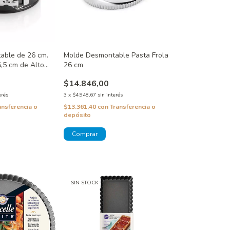
able de 26 cm.
Molde Desmontable Pasta Frola
6,5 cm de Alto
26 cm
$14.846,00
erés
3
x
$4.948,67
sin interés
ansferencia o
$13.361,40
con
Transferencia o
depósito
SIN STOCK