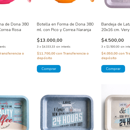
rma de Dona 380
Botella en Forma de Dona 380
Bandeja de Lat
 Correa Rosa
ml. con Pico y Correa Naranja
20x16 cm. Very 
Violeta
$13.000,00
$4.500,00
terés
3
x
$4.333,33
sin interés
3
x
$1.500,00
sin int
Transferencia o
$11.700,00
con
Transferencia o
$4.050,00
con
Tr
depósito
depósito