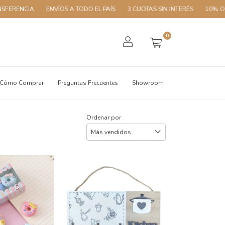
ENVÍOS A TODO EL PAÍS
3 CUOTAS SIN INTERÉS
10% OFF CON TR
0
Cómo Comprar
Preguntas Frecuentes
Showroom
Ordenar por