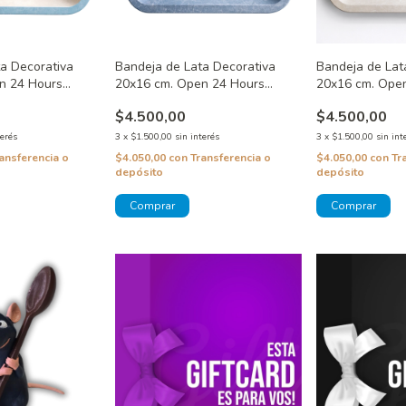
a Decorativa
Bandeja de Lata Decorativa
Bandeja de Lat
n 24 Hours
20x16 cm. Open 24 Hours
20x16 cm. Ope
Celeste
$4.500,00
$4.500,00
terés
3
x
$1.500,00
sin interés
3
x
$1.500,00
sin int
ansferencia o
$4.050,00
con
Transferencia o
$4.050,00
con
Tr
depósito
depósito