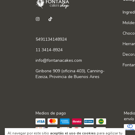
Ingred
Molde
Chocol
5491134148924
Herra
11 3414-8924
Decor
info@fontanacakes.com
Fonta
Giribone 909 (oficina 403), Canning-
Ezeiza, Provincia de Buenos Aires
Medios de pago
Medio
envío
Al navegar por este sitio
aceptás el uso de cookies
para agilizar tu