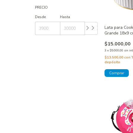
PRECIO
Desde
Hasta
Lata para Coo
Grande 18x9 c
$15.000,00
3
x
$5.000,00
sin in
$13.500,00
con
depósito