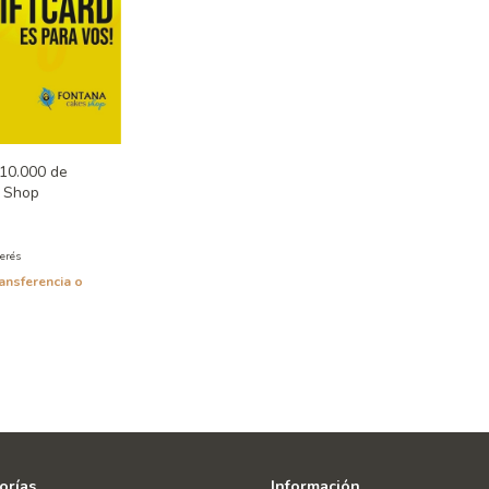
$10.000 de
 Shop
terés
ansferencia o
orías
Información