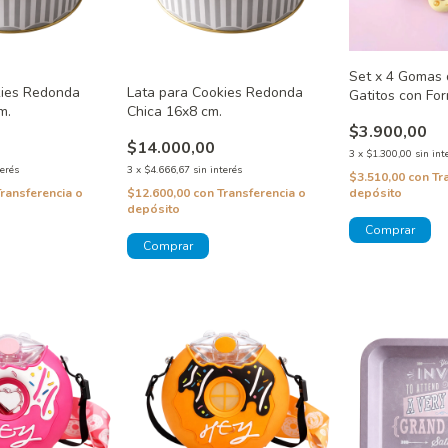
Set x 4 Gomas 
kies Redonda
Lata para Cookies Redonda
Gatitos con Fo
m.
Chica 16x8 cm.
$3.900,00
$14.000,00
3
x
$1.300,00
sin int
terés
3
x
$4.666,67
sin interés
$3.510,00
con
Tr
depósito
Transferencia o
$12.600,00
con
Transferencia o
depósito