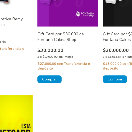
orativa Remy
 cm.
Gift Card por $30.000 de
Gift Card por $
Fontana Cakes Shop
Fontana Cakes
terés
Transferencia o
$30.000,00
$20.000,00
3
x
$10.000,00
sin interés
3
x
$6.666,67
sin int
$27.000,00
con
Transferencia o
$18.000,00
con
T
depósito
depósito