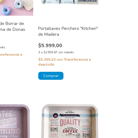
de Borrar de
Portallaves Perchero "Kitchen"
rma de Donas
de Madera
$5.999,00
erés
3
x
$1.999,67
sin interés
ansferencia o
$5.399,10
con
Transferencia o
depósito