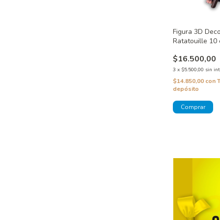
Figura 3D Dec
Ratatouille 10
$16.500,00
3
x
$5.500,00
sin in
$14.850,00
con
depósito