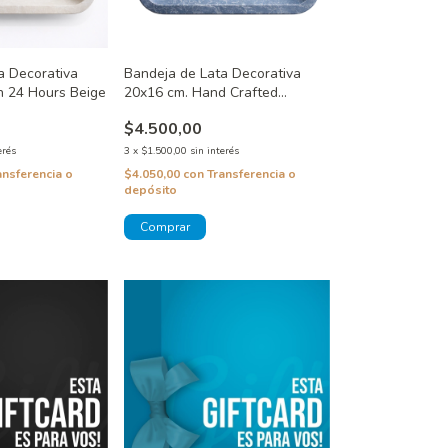
a Decorativa
Bandeja de Lata Decorativa
n 24 Hours Beige
20x16 cm. Hand Crafted
Specials
$4.500,00
erés
3
x
$1.500,00
sin interés
ansferencia o
$4.050,00
con
Transferencia o
depósito