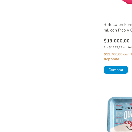
Botella en Fo
ml. con Pico y
$13.000,00
3
x
$4.333,33
sin in
$11.700,00
con
depósito