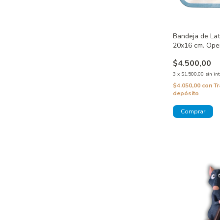
Bandeja de Lat
20x16 cm. Ope
Coffee Quality
$4.500,00
3
x
$1.500,00
sin in
$4.050,00
con
Tr
depósito