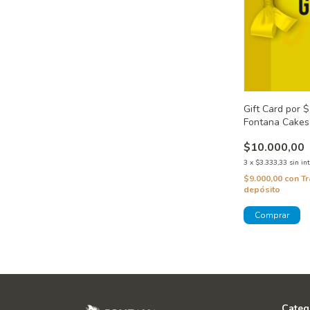
Gift Card por 
Fontana Cakes
$10.000,00
3
x
$3.333,33
sin in
$9.000,00
con
Tr
depósito
Categ