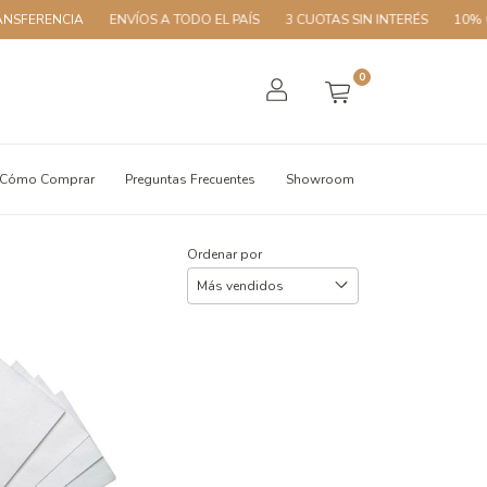
SFERENCIA
ENVÍOS A TODO EL PAÍS
3 CUOTAS SIN INTERÉS
10% OF
0
Cómo Comprar
Preguntas Frecuentes
Showroom
Ordenar por