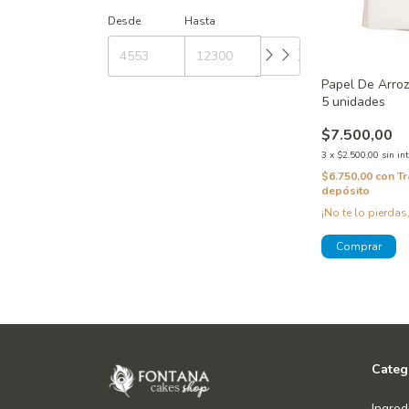
Desde
Hasta
Papel De Arroz
5 unidades
$7.500,00
3
x
$2.500,00
sin in
$6.750,00
con
Tr
depósito
¡No te lo pierdas,
Categ
Ingred