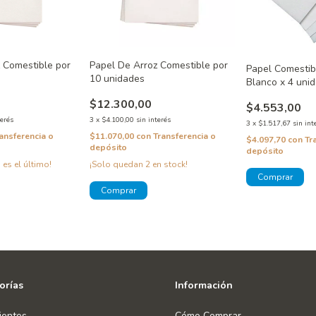
 Comestible por
Papel De Arroz Comestible por
Papel Comestib
10 unidades
Blanco x 4 uni
$12.300,00
$4.553,00
terés
3
x
$4.100,00
sin interés
3
x
$1.517,67
sin int
ansferencia o
$11.070,00
con
Transferencia o
$4.097,70
con
Tr
depósito
depósito
 es el último!
¡Solo quedan
2
en stock!
orías
Información
ientes
Cómo Comprar