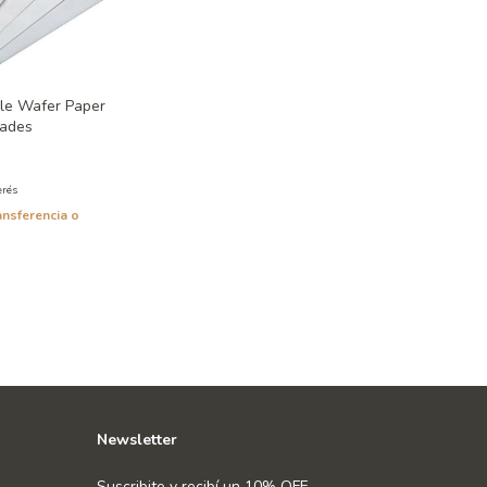
le Wafer Paper
dades
erés
ansferencia o
Newsletter
Suscribite y recibí un 10% OFF.