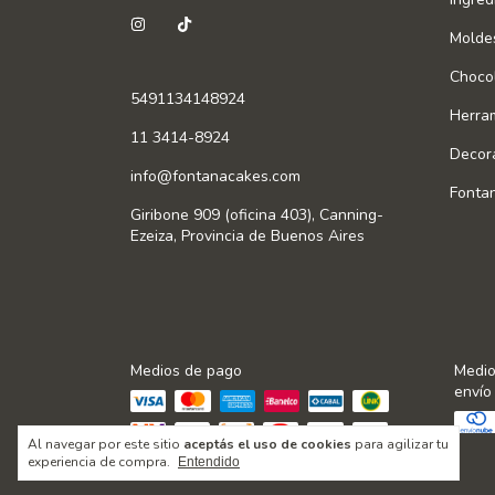
Molde
Chocol
5491134148924
Herra
11 3414-8924
Decor
info@fontanacakes.com
Fonta
Giribone 909 (oficina 403), Canning-
Ezeiza, Provincia de Buenos Aires
Medios de pago
Medio
envío
Al navegar por este sitio
aceptás el uso de cookies
para agilizar tu
experiencia de compra.
Entendido