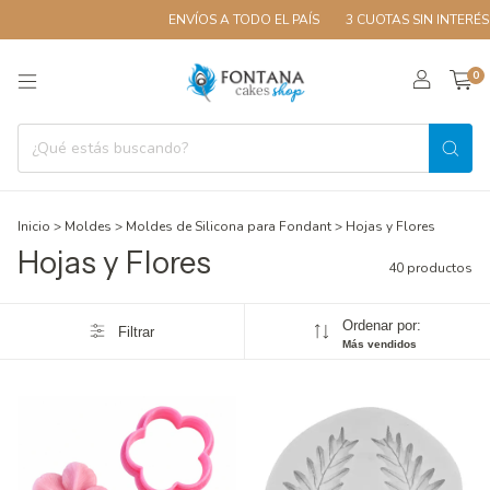
ENVÍOS A TODO EL PAÍS
3 CUOTAS SIN INTERÉS
10% 
0
Inicio
>
Moldes
>
Moldes de Silicona para Fondant
>
Hojas y Flores
Hojas y Flores
40 productos
Ordenar por:
Filtrar
Más vendidos