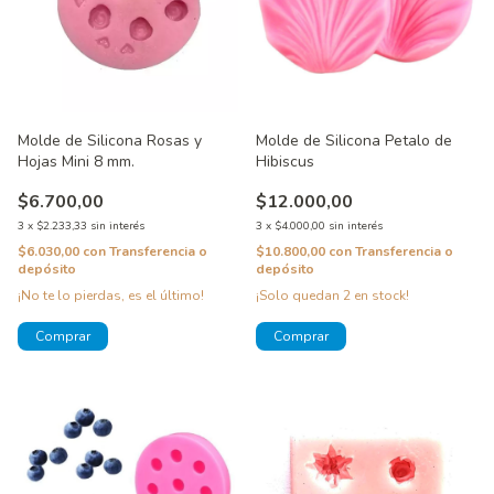
Molde de Silicona Rosas y
Molde de Silicona Petalo de
Hojas Mini 8 mm.
Hibiscus
$6.700,00
$12.000,00
3
x
$2.233,33
sin interés
3
x
$4.000,00
sin interés
$6.030,00
con
Transferencia o
$10.800,00
con
Transferencia o
depósito
depósito
¡No te lo pierdas, es el último!
¡Solo quedan
2
en stock!