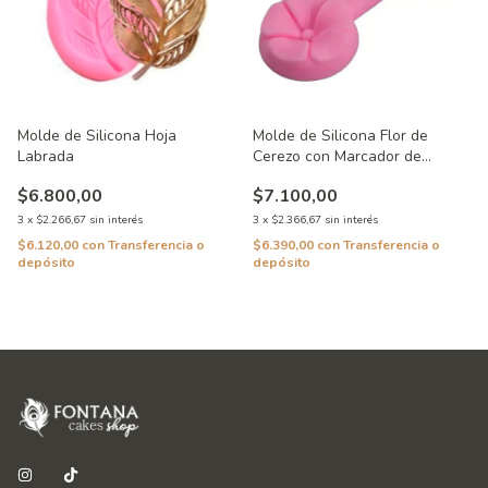
Molde de Silicona Hoja
Molde de Silicona Flor de
Labrada
Cerezo con Marcador de
Nervaduras
$6.800,00
$7.100,00
3
x
$2.266,67
sin interés
3
x
$2.366,67
sin interés
$6.120,00
con
Transferencia o
$6.390,00
con
Transferencia o
depósito
depósito