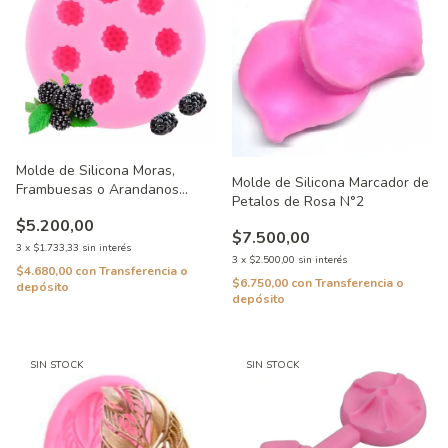
Molde de Silicona Moras,
Molde de Silicona Marcador de
Frambuesas o Arandanos
Petalos de Rosa N°2
Grandes
$5.200,00
$7.500,00
3
x
$1.733,33
sin interés
3
x
$2.500,00
sin interés
$4.680,00
con
Transferencia o
$6.750,00
con
Transferencia o
depósito
depósito
SIN STOCK
SIN STOCK