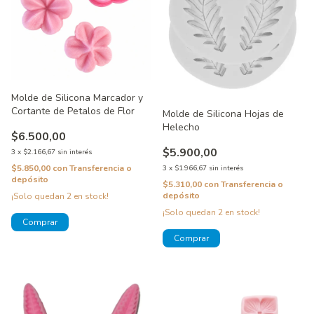
Molde de Silicona Marcador y
Cortante de Petalos de Flor
Molde de Silicona Hojas de
Helecho
$6.500,00
$5.900,00
3
x
$2.166,67
sin interés
$5.850,00
con
Transferencia o
3
x
$1.966,67
sin interés
depósito
$5.310,00
con
Transferencia o
depósito
¡Solo quedan
2
en stock!
¡Solo quedan
2
en stock!