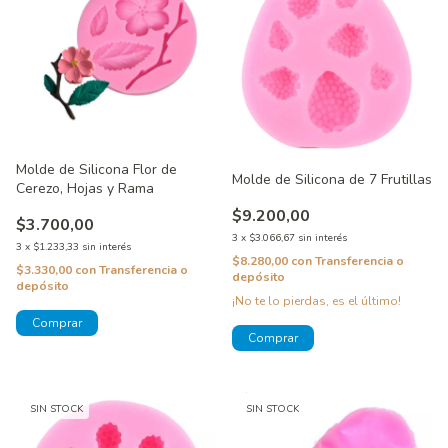
Molde de Silicona Flor de
Molde de Silicona de 7 Frutillas
Cerezo, Hojas y Rama
$9.200,00
$3.700,00
3
x
$3.066,67
sin interés
3
x
$1.233,33
sin interés
$8.280,00
con
Transferencia o
$3.330,00
con
Transferencia o
depósito
depósito
¡No te lo pierdas, es el último!
SIN STOCK
SIN STOCK