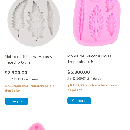
Molde de Silicona Hojas
Molde de Silicona Hojas y
Tropicales x 5
Helecho 6 cm.
$6.800,00
$7.900,00
3
x
$2.266,67
sin interés
3
x
$2.633,33
sin interés
$6.120,00
con
Transferencia o
$7.110,00
con
Transferencia o
depósito
depósito