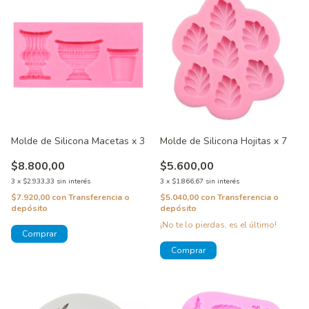
Molde de Silicona Macetas x 3
Molde de Silicona Hojitas x 7
$8.800,00
$5.600,00
3
x
$2.933,33
sin interés
3
x
$1.866,67
sin interés
$7.920,00
con
Transferencia o
$5.040,00
con
Transferencia o
depósito
depósito
¡No te lo pierdas, es el último!