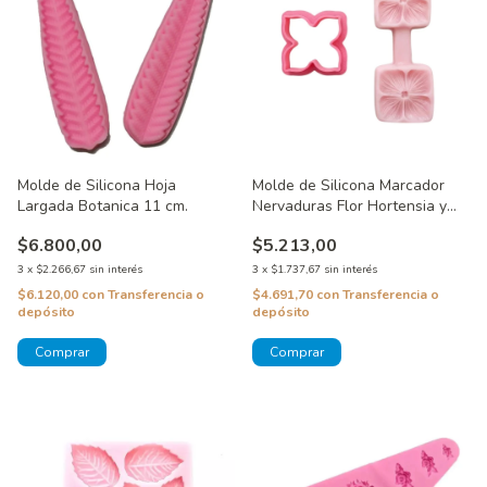
Molde de Silicona Hoja
Molde de Silicona Marcador
Largada Botanica 11 cm.
Nervaduras Flor Hortensia y
Cortante
$6.800,00
$5.213,00
3
x
$2.266,67
sin interés
3
x
$1.737,67
sin interés
$6.120,00
con
Transferencia o
$4.691,70
con
Transferencia o
depósito
depósito