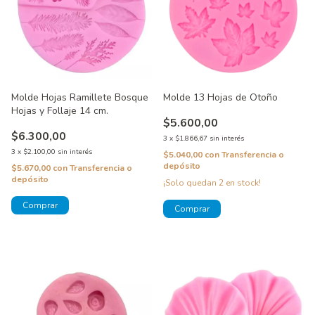
Molde Hojas Ramillete Bosque
Molde 13 Hojas de Otoño
Hojas y Follaje 14 cm.
$5.600,00
$6.300,00
3
x
$1.866,67
sin interés
3
x
$2.100,00
sin interés
$5.040,00
con
Transferencia o
depósito
$5.670,00
con
Transferencia o
depósito
¡Solo quedan
2
en stock!