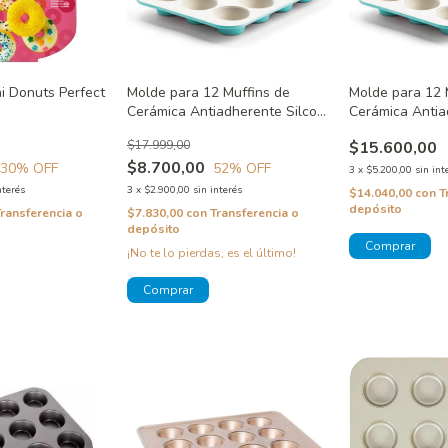
i Donuts Perfect
Molde para 12 Muffins de
Molde para 12 
Cerámica Antiadherente Silcook
Cerámica Antia
Usado
$17.999,00
$15.600,00
$8.700,00
30
% OFF
52
% OFF
3
x
$5.200,00
sin int
nterés
3
x
$2.900,00
sin interés
$14.040,00
con
T
depósito
Transferencia o
$7.830,00
con
Transferencia o
depósito
¡No te lo pierdas, es el último!