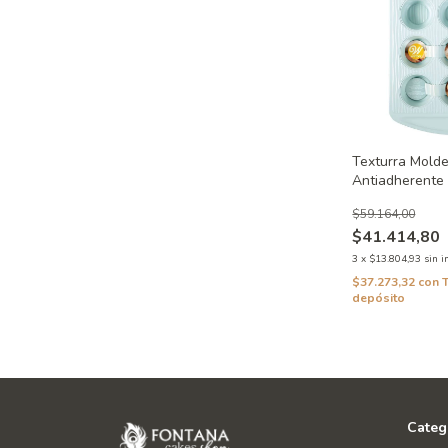
Texturra Mold
Antiadherente
Wilton
$59.164,00
$41.414,80
3
x
$13.804,93
sin i
$37.273,32
con
depósito
Categ