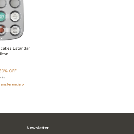
pcakes Estandar
ilton
30
% OFF
erés
ransferencia o
Newsletter