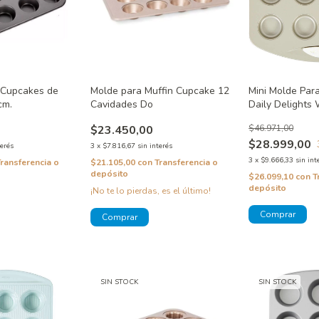
 Cupcakes de
Molde para Muffin Cupcake 12
Mini Molde Para
cm.
Cavidades Do
Daily Delights 
$23.450,00
$46.971,00
$28.999,00
terés
3
x
$7.816,67
sin interés
3
x
$9.666,33
sin int
Transferencia o
$21.105,00
con
Transferencia o
depósito
$26.099,10
con
T
depósito
¡No te lo pierdas, es el último!
SIN STOCK
SIN STOCK