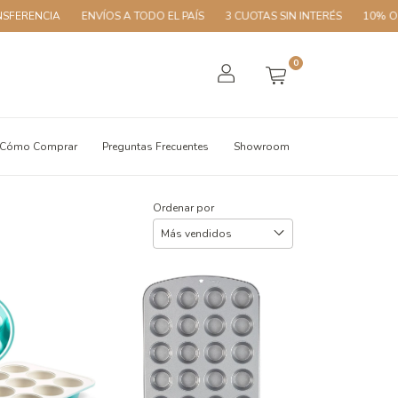
IA
ENVÍOS A TODO EL PAÍS
3 CUOTAS SIN INTERÉS
10% OFF CON T
0
Cómo Comprar
Preguntas Frecuentes
Showroom
Ordenar por