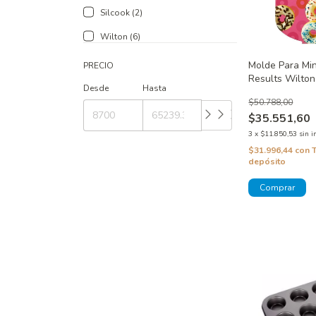
Silcook (2)
Wilton (6)
Molde Para Min
PRECIO
Results Wilton
Desde
Hasta
$50.788,00
$35.551,60
3
x
$11.850,53
sin i
$31.996,44
con
depósito