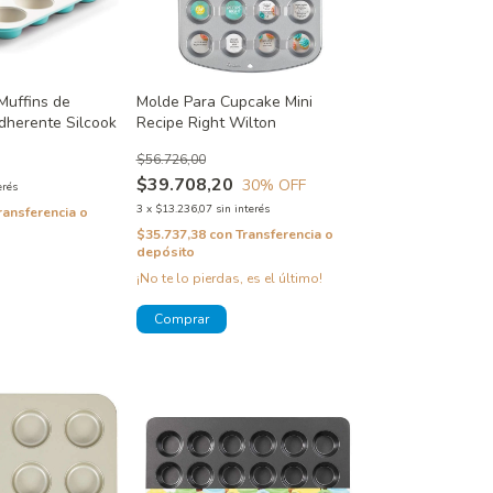
Muffins de
Molde Para Cupcake Mini
dherente Silcook
Recipe Right Wilton
$56.726,00
$39.708,20
30
% OFF
erés
3
x
$13.236,07
sin interés
ransferencia o
$35.737,38
con
Transferencia o
depósito
¡No te lo pierdas, es el último!