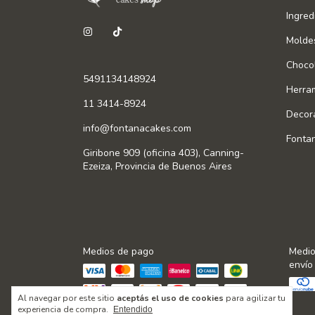
Ingred
Molde
Chocol
5491134148924
Herra
11 3414-8924
Decor
info@fontanacakes.com
Fonta
Giribone 909 (oficina 403), Canning-
Ezeiza, Provincia de Buenos Aires
Medios de pago
Medio
envío
Al navegar por este sitio
aceptás el uso de cookies
para agilizar tu
experiencia de compra.
Entendido