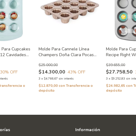
e Para Cupcakes
Molde Para Cannele Línea
Molde Para Cu
 12 Cavidades
Champers Doña Clara Pocas
Recipe Right W
Ralladuras.
$25.000,00
$39.655,00
$14.300,00
$27.758,50
30
% OFF
43
% OFF
nterés
3
x
$4.766,67
sin interés
3
x
$9.252,83
sin int
Transferencia o
$12.870,00
con
Transferencia o
$24.982,65
con
T
depósito
depósito
orías
Información