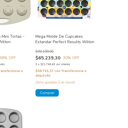
 Mini Tortas -
Mega Molde De Cupcakes
Wilton
Estandar Perfect Results Wilton
$93.199,00
$65.239,30
38
% OFF
30
% OFF
erés
3
x
$21.746,43
sin interés
ransferencia o
$58.715,37
con
Transferencia o
depósito
¡Solo quedan
2
en stock!