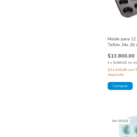
Molde para 12
Teflón 34x 26 
$13.800,00
3
x
$4.600,00
sin in
$12.420,00
con
depósito
SIN STOCK