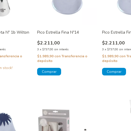
ota Nº 1b Wilton
Pico Estrella Fina Nº14
Pico Estrella F
$2.211,00
$2.211,00
terés
3
x
$737,00
sin interés
3
x
$737,00
sin inter
ansferencia o
$1.989,90
con
Transferencia o
$1.989,90
con
Tr
depósito
depósito
n stock!