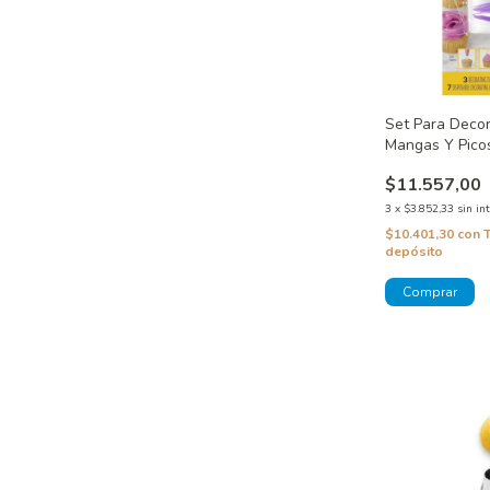
Set Para Deco
Mangas Y Pico
$11.557,00
3
x
$3.852,33
sin in
$10.401,30
con
depósito