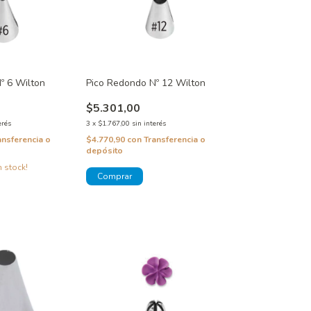
º 6 Wilton
Pico Redondo Nº 12 Wilton
$5.301,00
erés
3
x
$1.767,00
sin interés
ansferencia o
$4.770,90
con
Transferencia o
depósito
 stock!