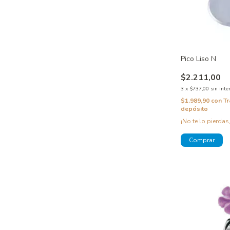
Pico Liso N
$2.211,00
3
x
$737,00
sin inte
$1.989,90
con
Tr
depósito
¡No te lo pierdas,