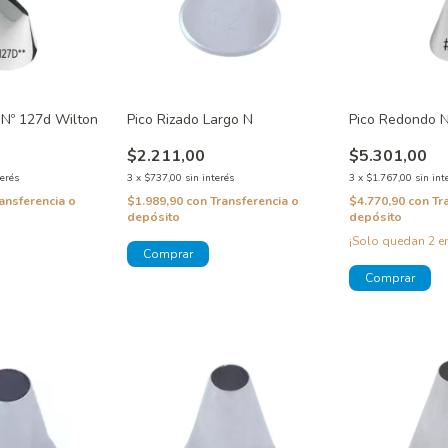
 Nº 127d Wilton
Pico Rizado Largo N
Pico Redondo N
$2.211,00
$5.301,00
terés
3
x
$737,00
sin interés
3
x
$1.767,00
sin int
ansferencia o
$1.989,90
con
Transferencia o
$4.770,90
con
Tr
depósito
depósito
¡Solo quedan
2
en