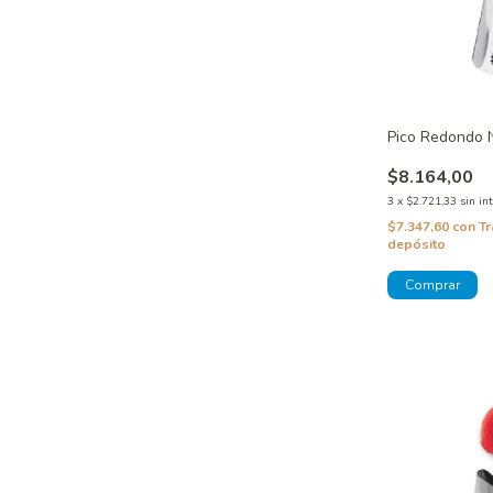
Pico Redondo 
$8.164,00
3
x
$2.721,33
sin in
$7.347,60
con
Tr
depósito