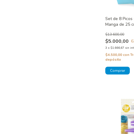
Set de 8 Picos
Manga de 25 c
$13.600,00
$5.000,00
6
3
x
$1.666,67
sin in
$4.500,00
con
Tr
depósito