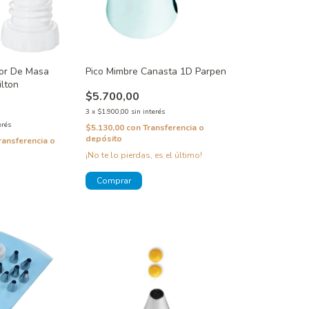
dor De Masa
Pico Mimbre Canasta 1D Parpen
lton
$5.700,00
3
x
$1.900,00
sin interés
erés
$5.130,00
con
Transferencia o
depósito
ransferencia o
¡No te lo pierdas, es el último!