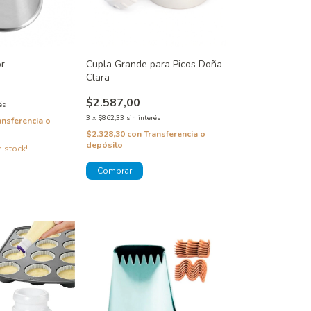
or
Cupla Grande para Picos Doña
Clara
$2.587,00
és
3
x
$862,33
sin interés
ansferencia o
$2.328,30
con
Transferencia o
depósito
 stock!