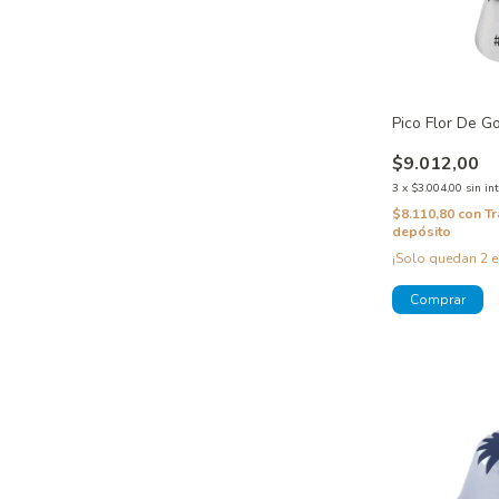
Pico Flor De G
$9.012,00
3
x
$3.004,00
sin in
$8.110,80
con
Tr
depósito
¡Solo quedan
2
e