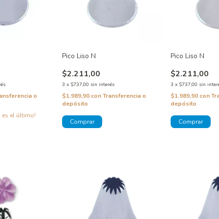
Pico Liso N
Pico Liso N
$2.211,00
$2.211,00
rés
3
x
$737,00
sin interés
3
x
$737,00
sin inter
ansferencia o
$1.989,90
con
Transferencia o
$1.989,90
con
Tr
depósito
depósito
 es el último!