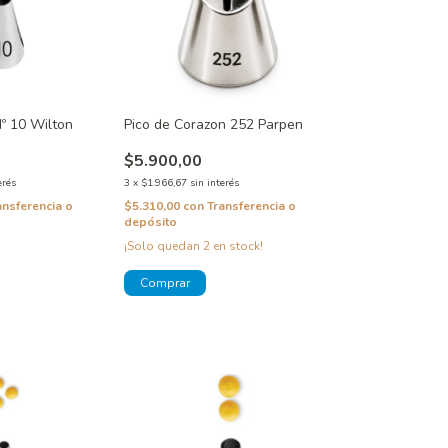
º 10 Wilton
Pico de Corazon 252 Parpen
$5.900,00
erés
3
x
$1.966,67
sin interés
ansferencia o
$5.310,00
con
Transferencia o
depósito
¡Solo quedan
2
en stock!