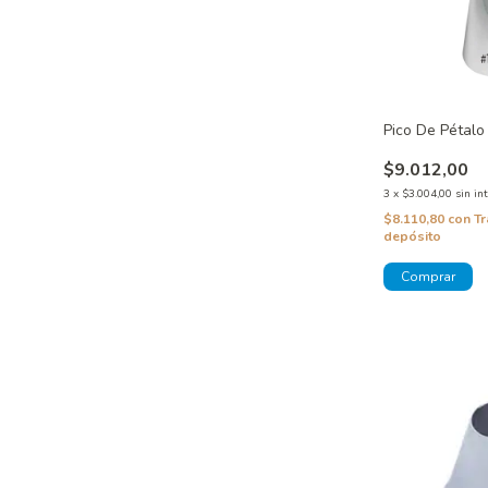
Pico De Pétalo
$9.012,00
3
x
$3.004,00
sin in
$8.110,80
con
Tr
depósito