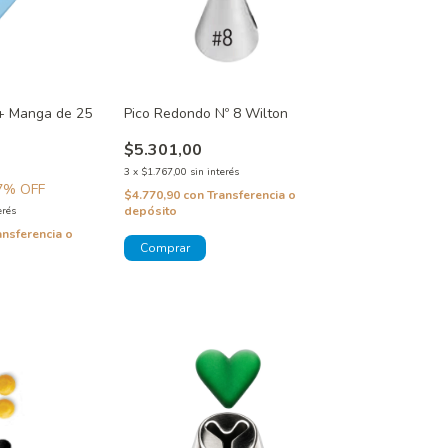
 + Manga de 25
Pico Redondo Nº 8 Wilton
$5.301,00
3
x
$1.767,00
sin interés
7
% OFF
$4.770,90
con
Transferencia o
depósito
erés
ansferencia o