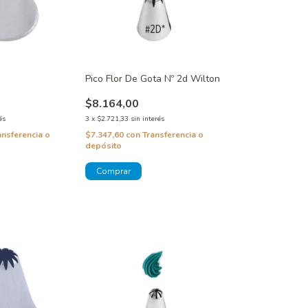
Pico Flor De Gota Nº 2d Wilton
$8.164,00
és
3
x
$2.721,33
sin interés
ansferencia o
$7.347,60
con
Transferencia o
depósito