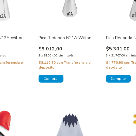
Nº 2A Wilton
Pico Redondo Nº 1A Wilton
Pico Redondo N
$9.012,00
$5.301,00
terés
3
x
$3.004,00
sin interés
3
x
$1.767,00
sin int
ansferencia o
$8.110,80
con
Transferencia o
$4.770,90
con
Tr
depósito
depósito