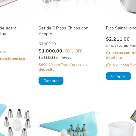
 de acero
Set de 6 Picos Chicos con
Pico Saint Hon
play
Acople
$2.211,00
$3.300,00
3
x
$737,00
sin inter
$1.000,00
70
% OFF
terés
$1.989,90
con
Tr
depósito
3
x
$333,33
sin interés
Transferencia o
$900,00
con
Transferencia o
¡Solo quedan
2
en
depósito