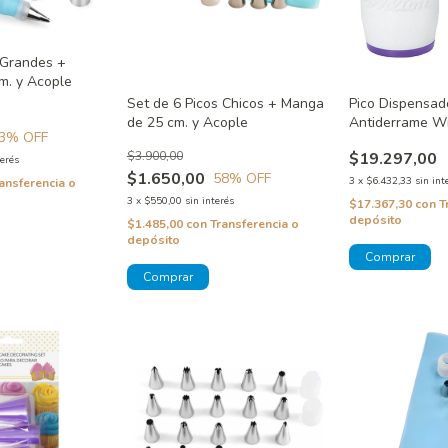
 Grandes +
m. y Acople
Set de 6 Picos Chicos + Manga
Pico Dispensa
de 25 cm. y Acople
Antiderrame Wi
3
% OFF
$3.900,00
$19.297,00
terés
$1.650,00
58
% OFF
3
x
$6.432,33
sin int
ansferencia o
3
x
$550,00
sin interés
$17.367,30
con
T
depósito
$1.485,00
con
Transferencia o
depósito