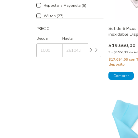
Reposteria Mayorista (8)
Wilton (27)
Set de 6 Picos
PRECIO
inoxidable Dis
Desde
Hasta
$19.660,00
3
x
$6.553,33
sin in
$17.694,00
con
depósito