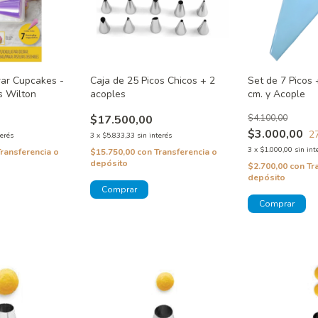
rar Cupcakes -
Caja de 25 Picos Chicos + 2
Set de 7 Picos
s Wilton
acoples
cm. y Acople
$17.500,00
$4.100,00
$3.000,00
2
terés
3
x
$5.833,33
sin interés
3
x
$1.000,00
sin int
Transferencia o
$15.750,00
con
Transferencia o
depósito
$2.700,00
con
Tr
depósito