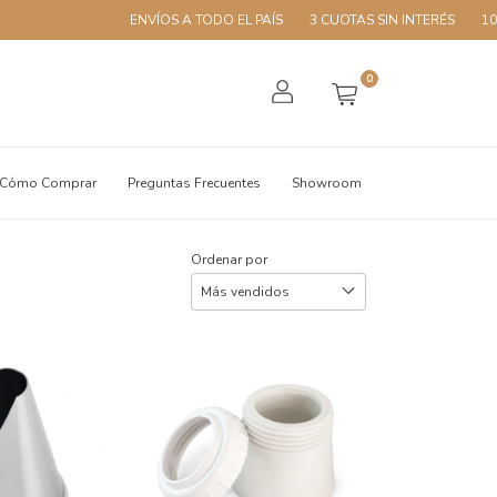
ENVÍOS A TODO EL PAÍS
3 CUOTAS SIN INTERÉS
10% OFF CON 
0
Cómo Comprar
Preguntas Frecuentes
Showroom
Ordenar por