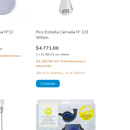
ina N°12
Pico Estrella Cerrada Nº 133
Wilton
$4.771,00
és
3
x
$1.590,33
sin interés
ansferencia o
$4.293,90
con
Transferencia o
depósito
¡No te lo pierdas, es el último!