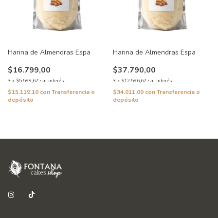
Harina de Almendras Espa
Harina de Almendras Espa
$16.799,00
$37.790,00
3
x
$5.599,67
sin interés
3
x
$12.596,67
sin interés
$15.119,10
con
Transferencia o
$34.011,00
con
Transferencia o
depósito
depósito