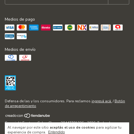
Medios de pago
Medios de envío
Defensa de las y los consumidores. Para reclamos
ingresá acá.
/
Botón
de arrepentimiento
Copyright Fontana Cakes Shop - 20447701236 - 2026. Todos los
Al navegar por este sitio
aceptás el uso de cookies
para agilizar tu
derechos reservados.
experiencia de compra.
Entendido