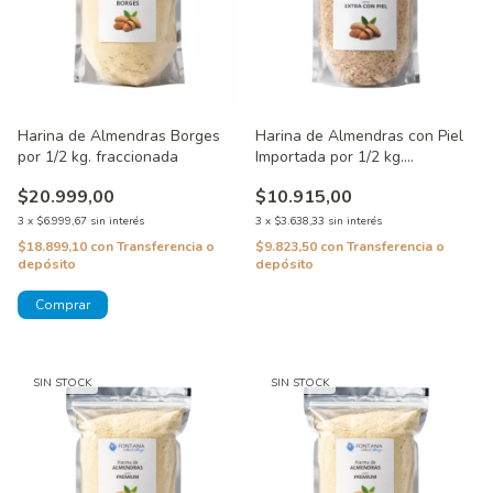
Harina de Almendras Borges
Harina de Almendras con Piel
por 1/2 kg. fraccionada
Importada por 1/2 kg.
fraccionada
$20.999,00
$10.915,00
3
x
$6.999,67
sin interés
3
x
$3.638,33
sin interés
$18.899,10
con
Transferencia o
$9.823,50
con
Transferencia o
depósito
depósito
SIN STOCK
SIN STOCK