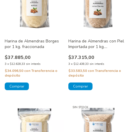
Harina de Almendras Borges
Harina de Almendras con Piel
por 1 kg. fraccionada
Importada por 1 kg.
fraccionada
$37.885,00
$37.315,00
3
x
$12.628,33
sin interés
3
x
$12.438,33
sin interés
$34.096,50
con
Transferencia o
$33.583,50
con
Transferencia o
depósito
depósito
SIN STOCK