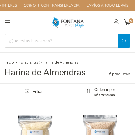
 INTERÉS
10% OFF CON TRANSFERENCIA
ENVÍOS A TODO EL PAÍS
3
0
Inicio
>
Ingredientes
>
Harina de Almendras
Harina de Almendras
6 productos
Ordenar por:
Filtrar
Más vendidos