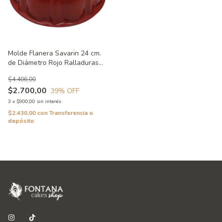
Molde Flanera Savarin 24 cm.
de Diámetro Rojo Ralladuras
Exteriores
$4.406,00
$2.700,00
39
% OFF
3
x
$900,00
sin interés
$2.430,00
con
Transferencia o
depósito