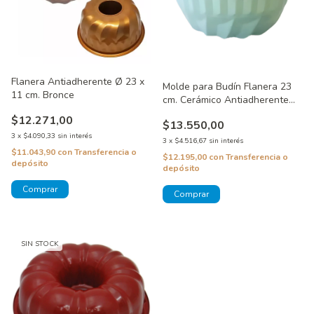
Flanera Antiadherente Ø 23 x
Molde para Budín Flanera 23
11 cm. Bronce
cm. Cerámico Antiadherente
Silcook
$12.271,00
$13.550,00
3
x
$4.090,33
sin interés
3
x
$4.516,67
sin interés
$11.043,90
con
Transferencia o
$12.195,00
con
Transferencia o
depósito
depósito
SIN STOCK