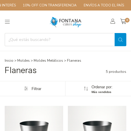
RÉS
10% OFF CON TRANSFERENCIA
ENVÍOS A TODO EL PAÍS
3 CUO
0
Inicio
>
Moldes
>
Moldes Metálicos
>
Flaneras
Flaneras
5 productos
Ordenar por:
Filtrar
Más vendidos