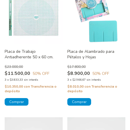
Placa de Trabajo
Placa de Alambrado para
Antiadherente 50 x 60 cm.
Pétalos y Hojas
$23.000,00
$17.800,00
$11.500,00
$8.900,00
50
% OFF
50
% OFF
3
x
$3.833,33
sin interés
3
x
$2.966,67
sin interés
$10.350,00
con
Transferencia o
$8.010,00
con
Transferencia o
depósito
depósito