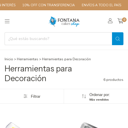
INTERÉS
10% OFF CON TRANSFERENCIA
ENVÍOS A TODO EL PAÍS
3
0
Inicio
>
Herramientas
>
Herramientas para Decoración
Herramientas para
Decoración
6 productos
Ordenar por:
Filtrar
Más vendidos