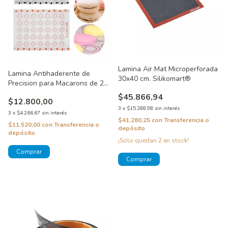
Lamina Air Mat Microperforada
Lamina Antihaderente de
30x40 cm. Silikomart®
Precision para Macarons de 29
x 26 cm
$45.866,94
$12.800,00
3
x
$15.288,98
sin interés
3
x
$4.266,67
sin interés
$41.280,25
con
Transferencia o
$11.520,00
con
Transferencia o
depósito
depósito
¡Solo quedan
2
en stock!