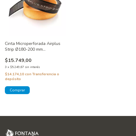
Cinta Microperforada Airplus
Strip Ø180-200 mm
SilikoMart®
$15.749,00
3
x
$5.249,67
sin interés
$14.174,10
con
Transferencia o
depósito