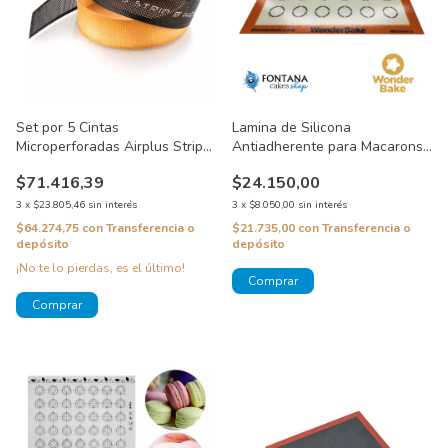
Set por 5 Cintas
Lamina de Silicona
Microperforadas Airplus Strip
Antiadherente para Macarons
Ø180-200 mm SilikoMart
30x40 cm. Wonder Bake
$71.416,39
$24.150,00
3
x
$23.805,46
sin interés
3
x
$8.050,00
sin interés
$64.274,75
con
Transferencia o
$21.735,00
con
Transferencia o
depósito
depósito
¡No te lo pierdas, es el último!