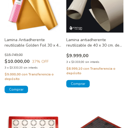
Lamina Antiadherente
Lamina antiadherente
reutilizable Golden Foil 30 x 40
reutilizable de 40 x 30 cm. de
cm. Wonder Bake
Fontana Cakes
$15.749,00
$9.999,00
$10.000,00
37
% OFF
3
x
$3.333,00
sin interés
3
x
$3.333,33
sin interés
$8.999,10
con
Transferencia o
depósito
$9.000,00
con
Transferencia o
depósito