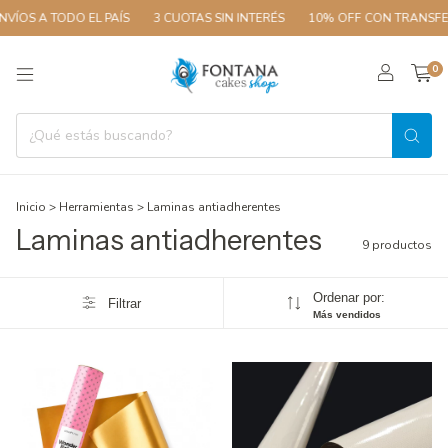
ÍOS A TODO EL PAÍS
3 CUOTAS SIN INTERÉS
10% OFF CON TRANSFER
0
Inicio
>
Herramientas
>
Laminas antiadherentes
Laminas antiadherentes
9 productos
Ordenar por:
Filtrar
Más vendidos