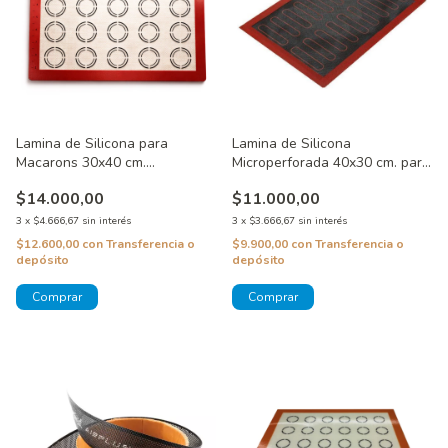
Lamina de Silicona para
Lamina de Silicona
Macarons 30x40 cm.
Microperforada 40x30 cm. para
Antiadherente
Eclairs
$14.000,00
$11.000,00
3
x
$4.666,67
sin interés
3
x
$3.666,67
sin interés
$12.600,00
con
Transferencia o
$9.900,00
con
Transferencia o
depósito
depósito