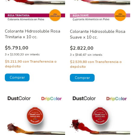
Colorante Hidrosoluble Rosa
Colorante Hidrosoluble Rosa
Trinitaria x 10 cc.
Suave x 10 cc.
$5.791,00
$2.822,00
3
x
$1.930,33
sin interés
3
x
$940,67
sin interés
$5.211,90
con
Transferencia o
$2.539,80
con
Transferencia o
depósito
depósito