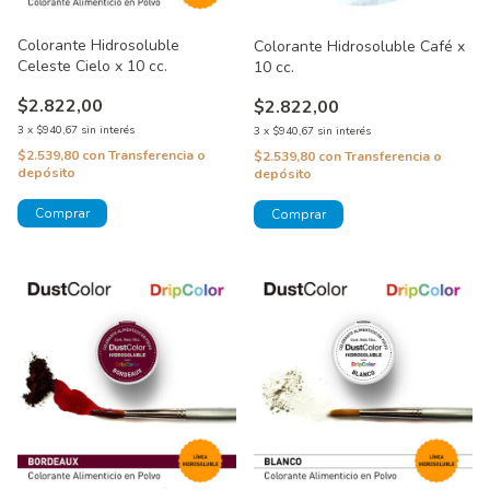
Colorante Hidrosoluble
Colorante Hidrosoluble Café x
Celeste Cielo x 10 cc.
10 cc.
$2.822,00
$2.822,00
3
x
$940,67
sin interés
3
x
$940,67
sin interés
$2.539,80
con
Transferencia o
$2.539,80
con
Transferencia o
depósito
depósito