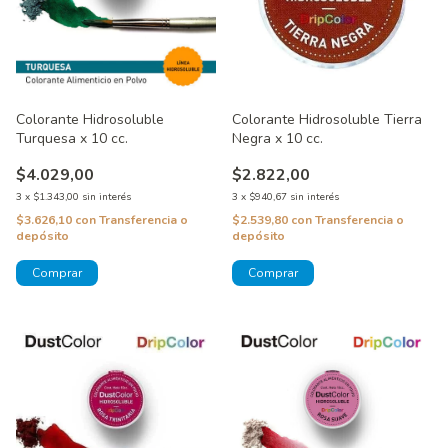
Colorante Hidrosoluble Tierra
Colorante Hidrosoluble
Negra x 10 cc.
Turquesa x 10 cc.
$2.822,00
$4.029,00
3
x
$940,67
sin interés
3
x
$1.343,00
sin interés
$2.539,80
con
Transferencia o
$3.626,10
con
Transferencia o
depósito
depósito