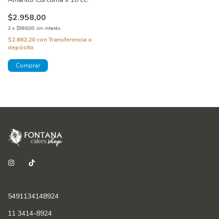
$2.958,00
3
x
$986,00
sin interés
$2.662,20
con
Transferencia o
depósito
5491134148924
11 3414-8924