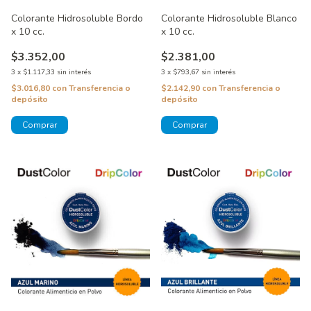
Colorante Hidrosoluble Bordo
Colorante Hidrosoluble Blanco
x 10 cc.
x 10 cc.
$3.352,00
$2.381,00
3
x
$1.117,33
sin interés
3
x
$793,67
sin interés
$3.016,80
con
Transferencia o
$2.142,90
con
Transferencia o
depósito
depósito