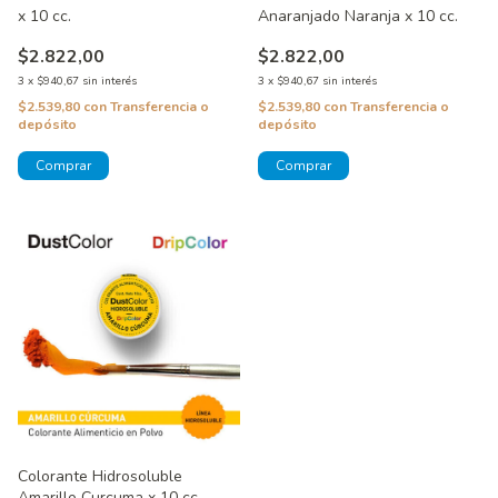
x 10 cc.
Anaranjado Naranja x 10 cc.
$2.822,00
$2.822,00
3
x
$940,67
sin interés
3
x
$940,67
sin interés
$2.539,80
con
Transferencia o
$2.539,80
con
Transferencia o
depósito
depósito
Colorante Hidrosoluble
Amarillo Curcuma x 10 cc.