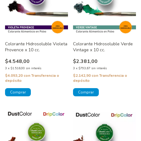
Colorante Hidrosoluble Violeta
Colorante Hidrosoluble Verde
Provence x 10 cc.
Vintage x 10 cc.
$4.548,00
$2.381,00
3
x
$1.516,00
sin interés
3
x
$793,67
sin interés
$4.093,20
con
Transferencia o
$2.142,90
con
Transferencia o
depósito
depósito