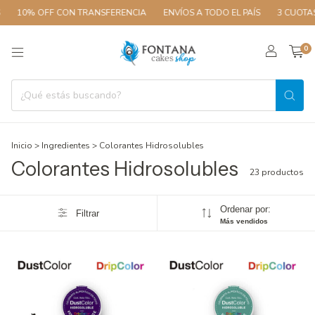
10% OFF CON TRANSFERENCIA
ENVÍOS A TODO EL PAÍS
3 CUOTAS SIN
0
Inicio
>
Ingredientes
>
Colorantes Hidrosolubles
Colorantes Hidrosolubles
23 productos
Ordenar por:
Filtrar
Más vendidos