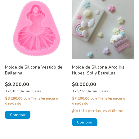
Molde de Silicona Vestido de
Molde de Silicona Arco Iris,
Bailarina
Nubes, Sol y Estrellas
$9.200,00
$8.000,00
3
x
$3.066,67
sin interés
3
x
$2.666,67
sin interés
$8.280,00
con
Transferencia o
$7.200,00
con
Transferencia o
depósito
depósito
¡No te lo pierdas, es el último!