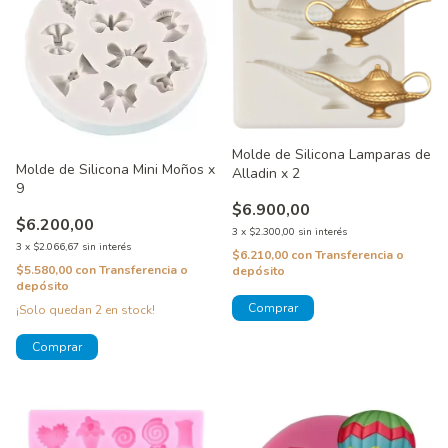
Molde de Silicona Lamparas de
Molde de Silicona Mini Moños x
Alladin x 2
9
$6.900,00
$6.200,00
3
x
$2.300,00
sin interés
3
x
$2.066,67
sin interés
$6.210,00
con
Transferencia o
$5.580,00
con
Transferencia o
depósito
depósito
¡Solo quedan
2
en stock!