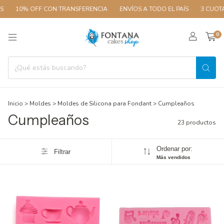
10% OFF CON TRANSFERENCIA
ENVÍOS A TODO EL PAÍS
3 CUOTAS SIN
0
Inicio
>
Moldes
>
Moldes de Silicona para Fondant
>
Cumpleaños
Cumpleaños
23 productos
Ordenar por:
Filtrar
Más vendidos