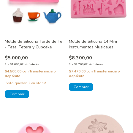
Molde de Silicona Tarde de Te
Molde de Silicona 14 Mini
- Taza, Tetera y Cupcake
Instrumentos Musicales
$5.000,00
$8.300,00
3
x
$1.666,67
sin interés
3
x
$2.766,67
sin interés
$4.500,00
con
Transferencia o
$7.470,00
con
Transferencia o
depósito
depósito
¡Solo quedan
2
en stock!