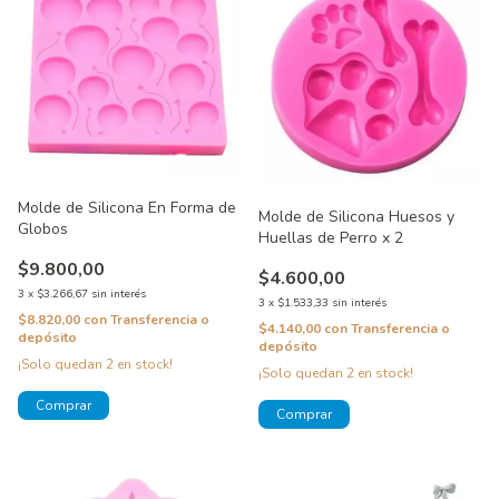
Molde de Silicona En Forma de
Molde de Silicona Huesos y
Globos
Huellas de Perro x 2
$9.800,00
$4.600,00
3
x
$3.266,67
sin interés
3
x
$1.533,33
sin interés
$8.820,00
con
Transferencia o
$4.140,00
con
Transferencia o
depósito
depósito
¡Solo quedan
2
en stock!
¡Solo quedan
2
en stock!