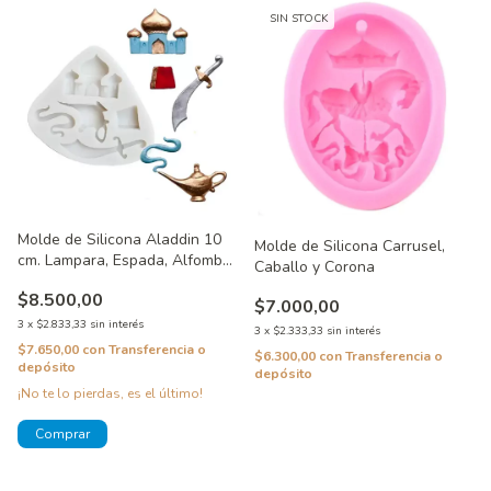
SIN STOCK
Molde de Silicona Aladdin 10
Molde de Silicona Carrusel,
cm. Lampara, Espada, Alfombra
Caballo y Corona
y Castillo
$8.500,00
$7.000,00
3
x
$2.833,33
sin interés
3
x
$2.333,33
sin interés
$7.650,00
con
Transferencia o
$6.300,00
con
Transferencia o
depósito
depósito
¡No te lo pierdas, es el último!