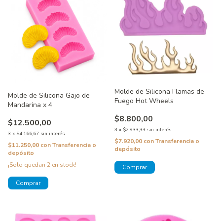
Molde de Silicona Flamas de
Molde de Silicona Gajo de
Fuego Hot Wheels
Mandarina x 4
$8.800,00
$12.500,00
3
x
$2.933,33
sin interés
3
x
$4.166,67
sin interés
$7.920,00
con
Transferencia o
$11.250,00
con
Transferencia o
depósito
depósito
¡Solo quedan
2
en stock!