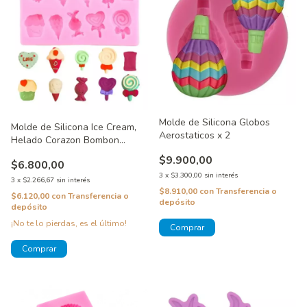
Molde de Silicona Globos
Molde de Silicona Ice Cream,
Aerostaticos x 2
Helado Corazon Bombon
Candy
$9.900,00
$6.800,00
3
x
$3.300,00
sin interés
3
x
$2.266,67
sin interés
$8.910,00
con
Transferencia o
$6.120,00
con
Transferencia o
depósito
depósito
¡No te lo pierdas, es el último!