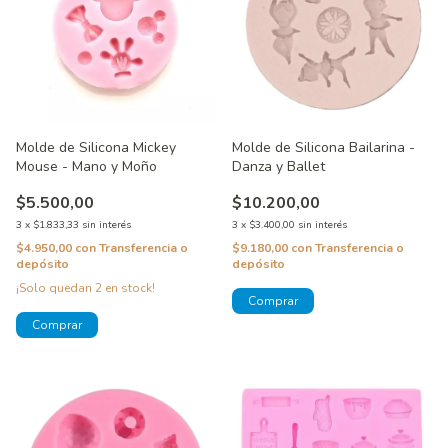
Molde de Silicona Mickey
Molde de Silicona Bailarina -
Mouse - Mano y Moño
Danza y Ballet
$5.500,00
$10.200,00
3
x
$1.833,33
sin interés
3
x
$3.400,00
sin interés
$4.950,00
con
Transferencia o
$9.180,00
con
Transferencia o
depósito
depósito
¡Solo quedan
2
en stock!