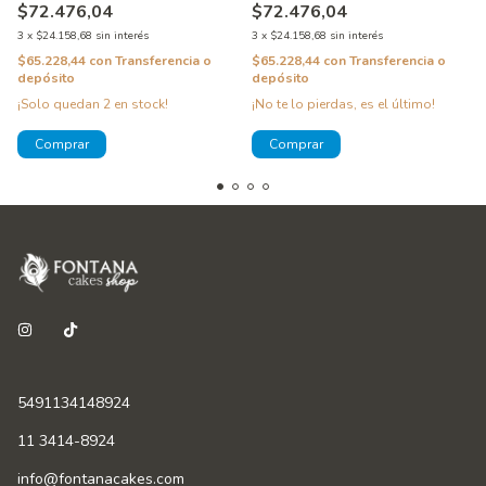
$72.476,04
$72.476,04
3
x
$24.158,68
sin interés
3
x
$24.158,68
sin interés
$65.228,44
con
Transferencia o
$65.228,44
con
Transferencia o
depósito
depósito
¡Solo quedan
2
en stock!
¡No te lo pierdas, es el último!
5491134148924
11 3414-8924
info@fontanacakes.com