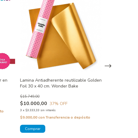
r en
Lamina Antiadherente reutilizable Golden
Cortantes Metá
Foil 30 x 40 cm. Wonder Bake
Galletas Linzer
$15.749,00
$39.125,00
$10.000,00
37
% OFF
3
x
$13.041,67
sin in
3
x
$3.333,33
sin interés
to
$35.212,50
con
T
$9.000,00
con
Transferencia o depósito