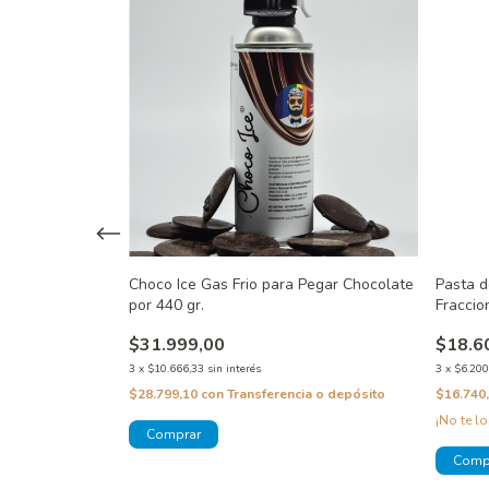
Choco Ice Gas Frio para Pegar Chocolate
Pasta d
por 440 gr.
Fraccio
 y Flores para
$31.999,00
$18.6
3
x
$10.666,33
sin interés
3
x
$6.200
$28.799,10
con
Transferencia o depósito
$16.740
¡No te lo
 o depósito