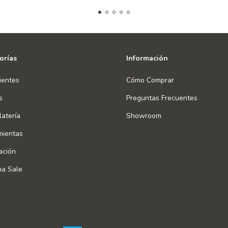
orías
Información
ientes
Cómo Comprar
s
Preguntas Frecuentes
atería
Showroom
mientas
ación
na Sale