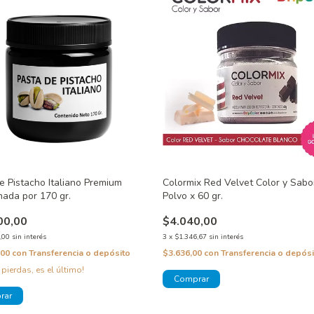
e Pistacho Italiano Premium
Colormix Red Velvet Color y Sabo
nada por 170 gr.
Polvo x 60 gr.
00,00
$4.040,00
,00
sin interés
3
x
$1.346,67
sin interés
,00
con
Transferencia o depósito
$3.636,00
con
Transferencia o depósi
 pierdas, es el último!